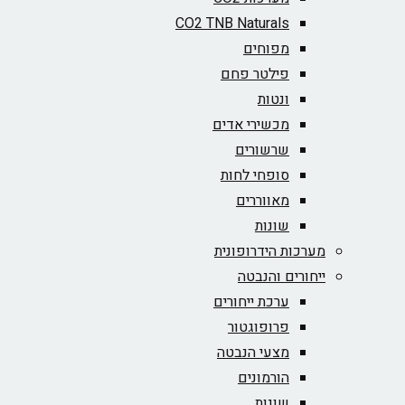
CO2 TNB Naturals
מפוחים
פילטר פחם
ונטות
מכשירי אדים
שרשורים
סופחי לחות
מאווררים
שונות
מערכות הידרופונית
ייחורים והנבטה
ערכת ייחורים
פרופוגטור
מצעי הנבטה
הורמונים
שונות