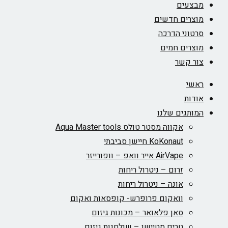
מבצעים
מוצרים חדשים
סרטוני הדרכה
מוצרים חמים
צור קשר
ראשי
אודות
המותגים שלנו
אקווה מסטר טולס Aqua Master tools
KoKonaut חיישן סביבתי
AirVape אייר וואפ – וופורייזר
זרום – ניטרול ריחות
אונה – ניטרול ריחות
וואקום פרופרש- קופסאות ואקום
סאן פלאואר – מכונות גיזום
טרים סטיישן – שולחנות גיזום