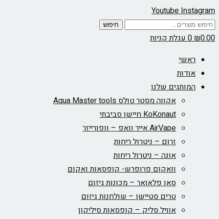
Youtube
Instagram
חיפוש
חיפוש
עבור:
0.00
₪
0
עגלת קניות
ראשי
אודות
המותגים שלנו
אקווה מסטר טולס Aqua Master tools
KoKonaut חיישן סביבתי
AirVape אייר וואפ – וופורייזר
זרום – ניטרול ריחות
אונה – ניטרול ריחות
וואקום פרופרש- קופסאות ואקום
סאן פלאואר – מכונות גיזום
טרים סטיישן – שולחנות גיזום
אוויל סליק – קופסאות סיליקון