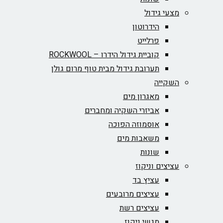
מצעי גידול
הידרוטון
פרלייט
קוביית גידול הידרו – ROCKWOOL‏
תערובת גידול מבית טוף מרום גולן
השקייה
מאגרון מים
אביזרי השקיה ומחברים
אוסמוזה הפוכה
משאבות מים
שונות
עציצים וניקוז
עציץ בד
עציצים מרובעים
עציצים רשת
מגשי ניקוז