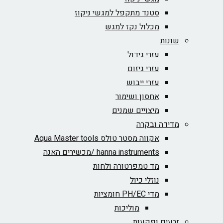
סטנד מתקפל למגשי ניקוז
מכלול נקז למגש
שונות
עזרי גידול
עזרי גיזום
עזרי ייבוש
אחסון ושימור
מיצויים שמנים
מדידה ובקרה
אקווה מסטר טולס Aqua Master tools
hanna instruments /מכשירים האנה
מד טמפרטורה ולחות
נוזלי כיול
מדי PH/EC חומציות
מוליכות
זרעים ופקעות