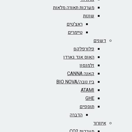
מערכות תאורה מלאות
שונות
ראצ'טים
טיימרים
דשנים
פלורפלקס
האוס אנד גארדן
זלמנסון
קאנה CANNA
ביו נובה/BIO NOVA‏
ATAMI
GHE
תוספים
הדברה
איוורור
מערכות CO2