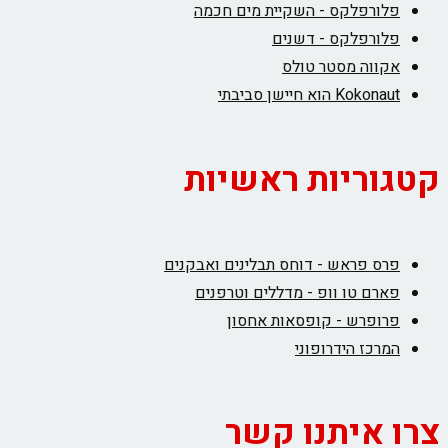
פלורפלקס - השקיית מים חכמה
פלורפלקס - דשנים
אקווה מסטר טולס
Kokonaut הוא חיישן סביבתי
קטגוריות ראשיות
פרס פראש - דוחס תבלינים ואבקנים
פארם טו וופ - מדללים וטרפנים
פרופרש - קופסאות אחסון
המרכז הידרופוני
צרו איתנו קשר