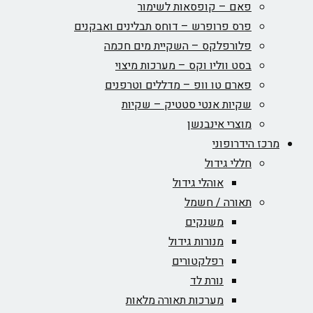
פאם – קופסאות לשימור
פרס פרופרש – דוחס תבלינים ואבקנים
פלורפלקס – השקיית מים חכמה
בסט ווליו וקס – מערכות מיצוי
פארם טו וופ – מדללים וטרפנים
שקיות אנטי סטטיק – שקיות
מוצרי אינבנשן
מרכז הידרופוני
חללי גידול
אוהלי גידול
תאורה / חשמל
משנקים
מנורות גידול
רפלקטורים
נורת לד
מערכות תאורה מלאות