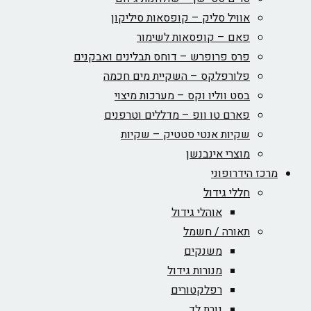
אוויל סליק – קופסאות סיליקון
פאם – קופסאות לשימור
פרס פרופרש – דוחס תבלינים ואבקנים
פלורפלקס – השקיית מים חכמה
בסט ווליו וקס – מערכות מיצוי
פארם טו וופ – מדללים וטרפנים
שקיות אנטי סטטיק – שקיות
מוצרי אינבנשן
מרכז הידרופוני
חללי גידול
אוהלי גידול
תאורה / חשמל
משנקים
מנורות גידול
רפלקטורים
נורת לד