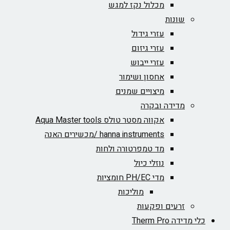
מכלול נקז למגש
שונות
עזרי גידול
עזרי גיזום
עזרי ייבוש
אחסון ושימור
מיצויים שמנים
מדידה ובקרה
אקווה מסטר טולס Aqua Master tools
hanna instruments /מכשירים האנה
מד טמפרטורה ולחות
נוזלי כיול
מדי PH/EC חומציות
מוליכות
זרעים ופקעות
כלי מדידה Therm Pro