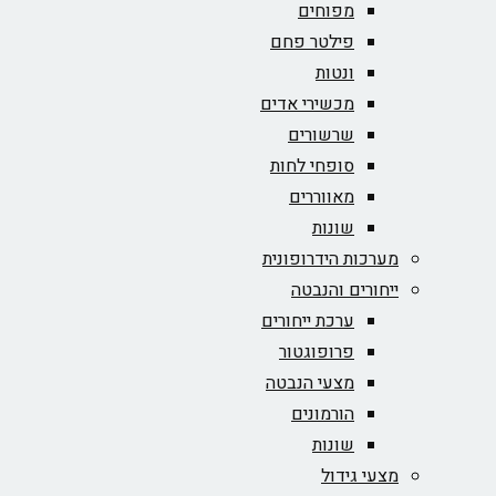
מפוחים
פילטר פחם
ונטות
מכשירי אדים
שרשורים
סופחי לחות
מאווררים
שונות
מערכות הידרופונית
ייחורים והנבטה
ערכת ייחורים
פרופוגטור
מצעי הנבטה
הורמונים
שונות
מצעי גידול