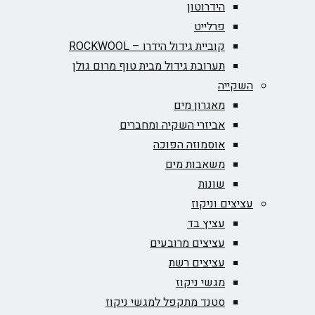
הידרוטון
פרלייט
קוביית גידול הידרו – ROCKWOOL‏
תערובת גידול מבית טוף מרום גולן
השקייה
מאגרון מים
אביזרי השקיה ומחברים
אוסמוזה הפוכה
משאבות מים
שונות
עציצים וניקוז
עציץ בד
עציצים מרובעים
עציצים רשת
מגשי ניקוז
סטנד מתקפל למגשי ניקוז