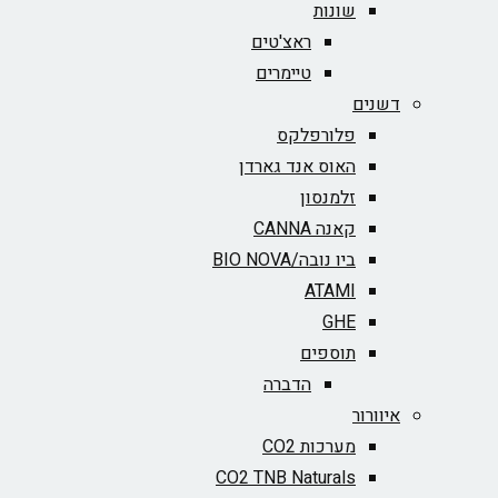
שונות
ראצ'טים
טיימרים
דשנים
פלורפלקס
האוס אנד גארדן
זלמנסון
קאנה CANNA
ביו נובה/BIO NOVA‏
ATAMI
GHE
תוספים
הדברה
איוורור
מערכות CO2
CO2 TNB Naturals