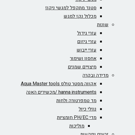
סטנד מתקפל למגשי ניקוז
מכלול נקז למגש
שונות
עזרי גידול
עזרי גיזום
עזרי ייבוש
אחסון ושימור
מיצויים שמנים
מדידה ובקרה
אקווה מסטר טולס Aqua Master tools
hanna instruments /מכשירים האנה
מד טמפרטורה ולחות
נוזלי כיול
מדי PH/EC חומציות
מוליכות
זרעים ופקעות