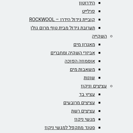
הידרוטון
פרלייט
קוביית גידול הידרו – ROCKWOOL‏
תערובת גידול מבית טוף מרום גולן
השקייה
מאגרון מים
אביזרי השקיה ומחברים
אוסמוזה הפוכה
משאבות מים
שונות
עציצים וניקוז
עציץ בד
עציצים מרובעים
עציצים רשת
מגשי ניקוז
סטנד מתקפל למגשי ניקוז