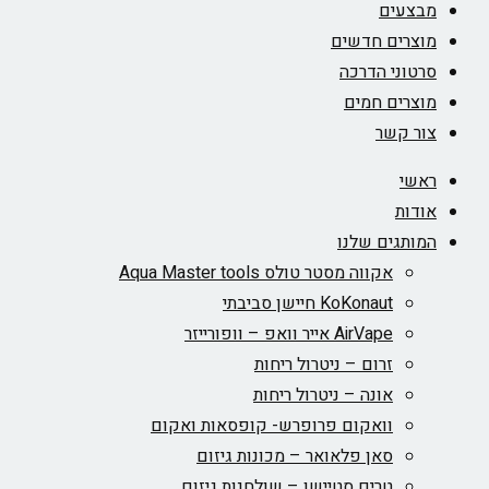
מבצעים
מוצרים חדשים
סרטוני הדרכה
מוצרים חמים
צור קשר
ראשי
אודות
המותגים שלנו
אקווה מסטר טולס Aqua Master tools
KoKonaut חיישן סביבתי
AirVape אייר וואפ – וופורייזר
זרום – ניטרול ריחות
אונה – ניטרול ריחות
וואקום פרופרש- קופסאות ואקום
סאן פלאואר – מכונות גיזום
טרים סטיישן – שולחנות גיזום