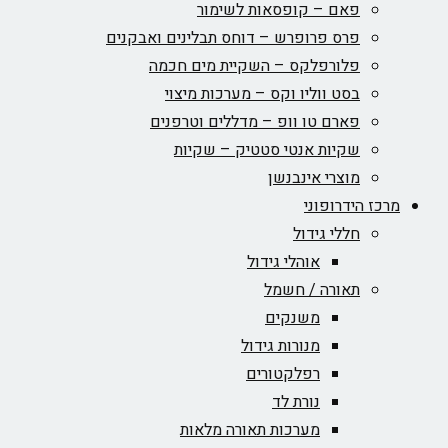
פאם – קופסאות לשימור
פרס פרופרש – דוחס תבלינים ואבקנים
פלורפלקס – השקיית מים חכמה
בסט ווליו וקס – מערכות מיצוי
פארם טו וופ – מדללים וטרפנים
שקיות אנטי סטטיק – שקיות
מוצרי אינבנשן
מרכז הידרופוני
חללי גידול
אוהלי גידול
תאורה / חשמל
משנקים
מנורות גידול
רפלקטורים
נורת לד
מערכות תאורה מלאות