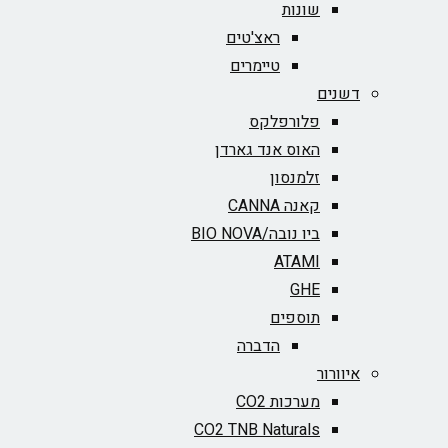
שונות
ראצ'טים
טיימרים
דשנים
פלורפלקס
האוס אנד גארדן
זלמנסון
קאנה CANNA
ביו נובה/BIO NOVA‏
ATAMI
GHE
תוספים
הדברה
איוורור
מערכות CO2
CO2 TNB Naturals