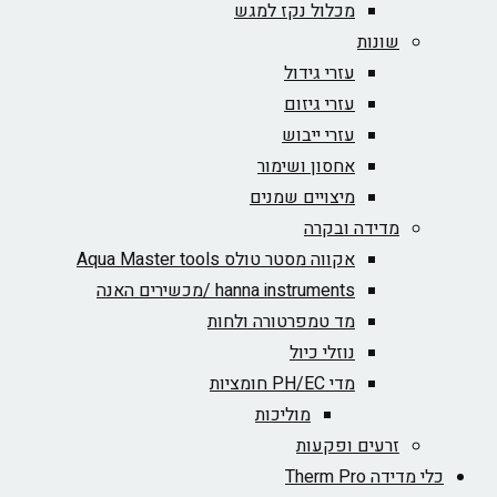
מכלול נקז למגש
שונות
עזרי גידול
עזרי גיזום
עזרי ייבוש
אחסון ושימור
מיצויים שמנים
מדידה ובקרה
אקווה מסטר טולס Aqua Master tools
hanna instruments /מכשירים האנה
מד טמפרטורה ולחות
נוזלי כיול
מדי PH/EC חומציות
מוליכות
זרעים ופקעות
כלי מדידה Therm Pro