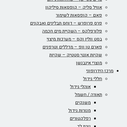
אוויל סליק – קופסאות סיליקון
פאם – קופסאות לשימור
פרס פרופרש – דוחס תבלינים ואבקנים
פלורפלקס – השקיית מים חכמה
בסט ווליו וקס – מערכות מיצוי
פארם טו וופ – מדללים וטרפנים
שקיות אנטי סטטיק – שקיות
מוצרי אינבנשן
מרכז הידרופוני
חללי גידול
אוהלי גידול
תאורה / חשמל
משנקים
מנורות גידול
רפלקטורים
נורת לד