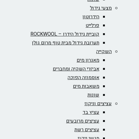
מצעי גידול
הידרוטון
פרלייט
קוביית גידול הידרו – ROCKWOOL‏
תערובת גידול מבית טוף מרום גולן
השקייה
מאגרון מים
אביזרי השקיה ומחברים
אוסמוזה הפוכה
משאבות מים
שונות
עציצים וניקוז
עציץ בד
עציצים מרובעים
עציצים רשת
מגשי ניקוז