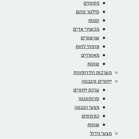
מפוחים
פילטר פחם
ונטות
מכשירי אדים
שרשורים
סופחי לחות
מאווררים
שונות
מערכות הידרופונית
ייחורים והנבטה
ערכת ייחורים
פרופוגטור
מצעי הנבטה
הורמונים
שונות
מצעי גידול