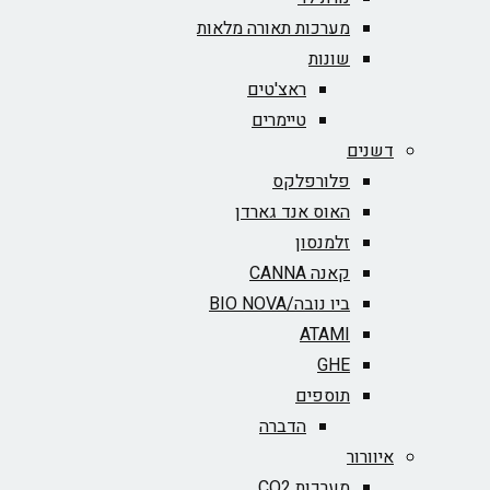
מערכות תאורה מלאות
שונות
ראצ'טים
טיימרים
דשנים
פלורפלקס
האוס אנד גארדן
זלמנסון
קאנה CANNA
ביו נובה/BIO NOVA‏
ATAMI
GHE
תוספים
הדברה
איוורור
מערכות CO2