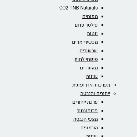
CO2 TNB Naturals
מפוחים
פילטר פחם
ונטות
מכשירי אדים
שרשורים
סופחי לחות
מאווררים
שונות
מערכות הידרופונית
ייחורים והנבטה
ערכת ייחורים
פרופוגטור
מצעי הנבטה
הורמונים
שונות