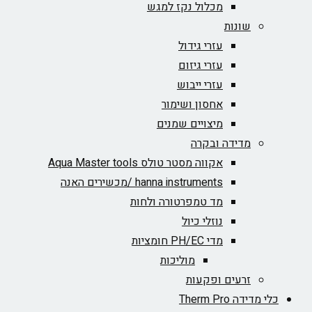
מכלול נקז למגש
שונות
עזרי גידול
עזרי גיזום
עזרי ייבוש
אחסון ושימור
מיצויים שמנים
מדידה ובקרה
אקווה מסטר טולס Aqua Master tools
hanna instruments /מכשירים האנה
מד טמפרטורה ולחות
נוזלי כיול
מדי PH/EC חומציות
מוליכות
זרעים ופקעות
כלי מדידה Therm Pro