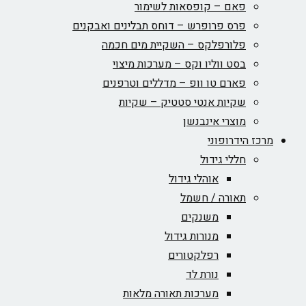
פאם – קופסאות לשימור
פרס פרופרש – דוחס תבלינים ואבקנים
פלורפלקס – השקיית מים חכמה
בסט ווליו וקס – מערכות מיצוי
פארם טו וופ – מדללים וטרפנים
שקיות אנטי סטטיק – שקיות
מוצרי אינבנשן
מרכז הידרופוני
חללי גידול
אוהלי גידול
תאורה / חשמל
משנקים
מנורות גידול
רפלקטורים
נורת לד
מערכות תאורה מלאות