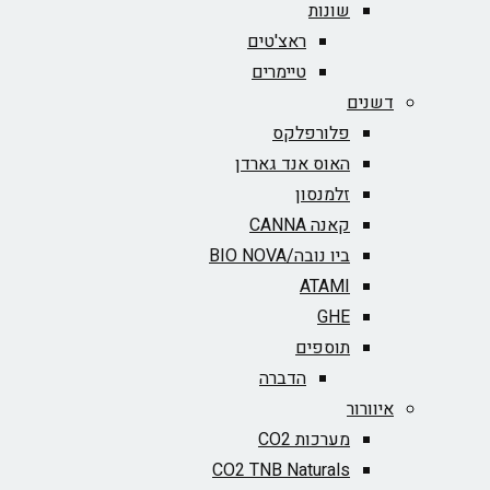
שונות
ראצ'טים
טיימרים
דשנים
פלורפלקס
האוס אנד גארדן
זלמנסון
קאנה CANNA
ביו נובה/BIO NOVA‏
ATAMI
GHE
תוספים
הדברה
איוורור
מערכות CO2
CO2 TNB Naturals