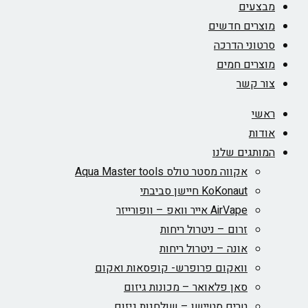
מבצעים
מוצרים חדשים
סרטוני הדרכה
מוצרים חמים
צור קשר
ראשי
אודות
המותגים שלנו
אקווה מסטר טולס Aqua Master tools
KoKonaut חיישן סביבתי
AirVape אייר וואפ – וופורייזר
זרום – ניטרול ריחות
אונה – ניטרול ריחות
וואקום פרופרש- קופסאות ואקום
סאן פלאואר – מכונות גיזום
טרים סטיישן – שולחנות גיזום