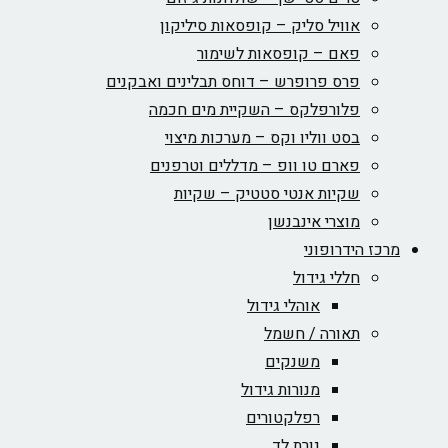
אוויל סליק – קופסאות סיליקון
פאם – קופסאות לשימור
פרס פרופרש – דוחס תבלינים ואבקנים
פלורפלקס – השקיית מים חכמה
בסט ווליו וקס – מערכות מיצוי
פארם טו וופ – מדללים וטרפנים
שקיות אנטי סטטיק – שקיות
מוצרי אינבנשן
מרכז הידרופוני
חללי גידול
אוהלי גידול
תאורה / חשמל
משנקים
מנורות גידול
רפלקטורים
נורת לד