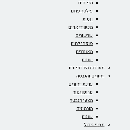
מפוחים
פילטר פחם
ונטות
מכשירי אדים
שרשורים
סופחי לחות
מאווררים
שונות
מערכות הידרופונית
ייחורים והנבטה
ערכת ייחורים
פרופוגטור
מצעי הנבטה
הורמונים
שונות
מצעי גידול