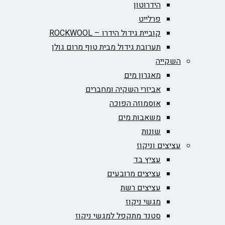
הידרוטון
פרלייט
קוביית גידול הידרו – ROCKWOOL‏
תערובת גידול מבית טוף מרום גולן
השקייה
מאגרון מים
אביזרי השקיה ומחברים
אוסמוזה הפוכה
משאבות מים
שונות
עציצים וניקוז
עציץ בד
עציצים מרובעים
עציצים רשת
מגשי ניקוז
סטנד מתקפל למגשי ניקוז