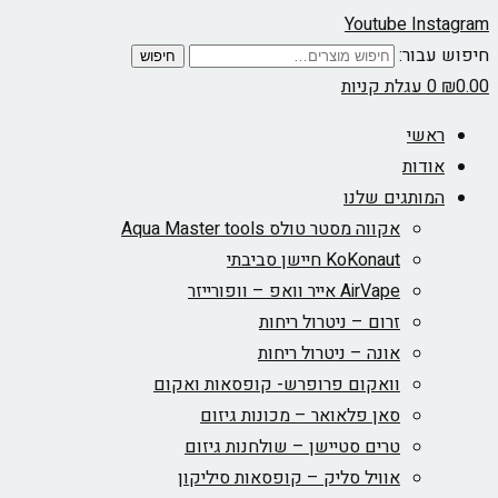
Youtube
Instagram
חיפוש עבור:
חיפוש
0.00
₪
0
עגלת קניות
ראשי
אודות
המותגים שלנו
אקווה מסטר טולס Aqua Master tools
KoKonaut חיישן סביבתי
AirVape אייר וואפ – וופורייזר
זרום – ניטרול ריחות
אונה – ניטרול ריחות
וואקום פרופרש- קופסאות ואקום
סאן פלאואר – מכונות גיזום
טרים סטיישן – שולחנות גיזום
אוויל סליק – קופסאות סיליקון