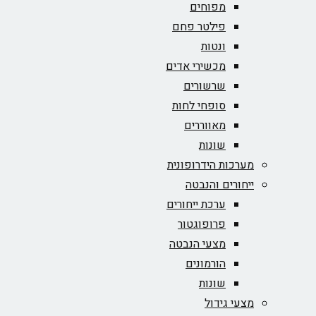
מפוחים
פילטר פחם
ונטות
מכשירי אדים
שרשורים
סופחי לחות
מאווררים
שונות
מערכות הידרופונית
ייחורים והנבטה
ערכת ייחורים
פרופוגטור
מצעי הנבטה
הורמונים
שונות
מצעי גידול