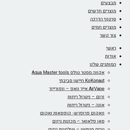
מבצעים
מוצרים חדשים
סרטוני הדרכה
מוצרים חמים
צור קשר
ראשי
אודות
המותגים שלנו
אקווה מסטר טולס Aqua Master tools
KoKonaut חיישן סביבתי
AirVape אייר וואפ – וופורייזר
זרום – ניטרול ריחות
אונה – ניטרול ריחות
וואקום פרופרש- קופסאות ואקום
סאן פלאואר – מכונות גיזום
טרים סטיישן – שולחנות גיזום