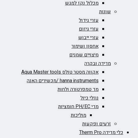
מכלול נקז למגש
שונות
עזרי גידול
עזרי גיזום
עזרי ייבוש
אחסון ושימור
מיצויים שמנים
מדידה ובקרה
אקווה מסטר טולס Aqua Master tools
hanna instruments /מכשירים האנה
מד טמפרטורה ולחות
נוזלי כיול
מדי PH/EC חומציות
מוליכות
זרעים ופקעות
כלי מדידה Therm Pro