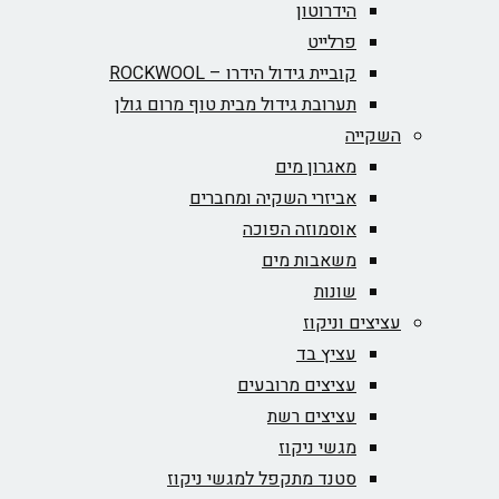
הידרוטון
פרלייט
קוביית גידול הידרו – ROCKWOOL‏
תערובת גידול מבית טוף מרום גולן
השקייה
מאגרון מים
אביזרי השקיה ומחברים
אוסמוזה הפוכה
משאבות מים
שונות
עציצים וניקוז
עציץ בד
עציצים מרובעים
עציצים רשת
מגשי ניקוז
סטנד מתקפל למגשי ניקוז