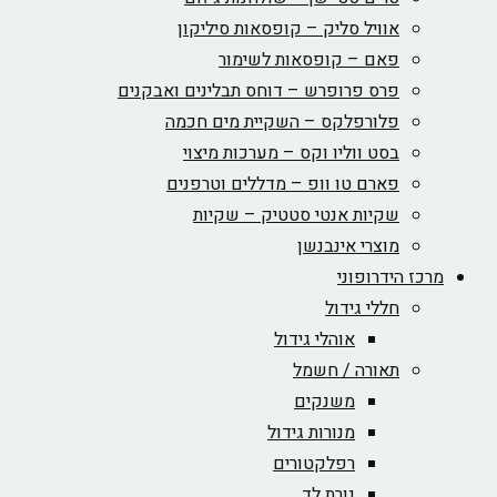
אוויל סליק – קופסאות סיליקון
פאם – קופסאות לשימור
פרס פרופרש – דוחס תבלינים ואבקנים
פלורפלקס – השקיית מים חכמה
בסט ווליו וקס – מערכות מיצוי
פארם טו וופ – מדללים וטרפנים
שקיות אנטי סטטיק – שקיות
מוצרי אינבנשן
מרכז הידרופוני
חללי גידול
אוהלי גידול
תאורה / חשמל
משנקים
מנורות גידול
רפלקטורים
נורת לד