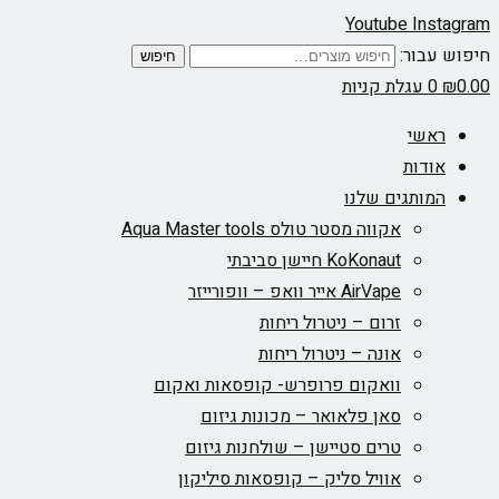
Youtube
Instagram
חיפוש עבור:
חיפוש
0.00
₪
0
עגלת קניות
ראשי
אודות
המותגים שלנו
אקווה מסטר טולס Aqua Master tools
KoKonaut חיישן סביבתי
AirVape אייר וואפ – וופורייזר
זרום – ניטרול ריחות
אונה – ניטרול ריחות
וואקום פרופרש- קופסאות ואקום
סאן פלאואר – מכונות גיזום
טרים סטיישן – שולחנות גיזום
אוויל סליק – קופסאות סיליקון