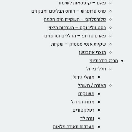
פאם – קופסאות לשימור
פרס פרופרש – דוחס תבלינים ואבקנים
פלורפלקס – השקיית מים חכמה
בסט ווליו וקס – מערכות מיצוי
פארם טו וופ – מדללים וטרפנים
שקיות אנטי סטטיק – שקיות
מוצרי אינבנשן
מרכז הידרופוני
חללי גידול
אוהלי גידול
תאורה / חשמל
משנקים
מנורות גידול
רפלקטורים
נורת לד
מערכות תאורה מלאות