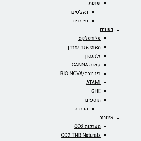
שונות
ראצ'טים
טיימרים
דשנים
פלורפלקס
האוס אנד גארדן
זלמנסון
קאנה CANNA
ביו נובה/BIO NOVA‏
ATAMI
GHE
תוספים
הדברה
איוורור
מערכות CO2
CO2 TNB Naturals