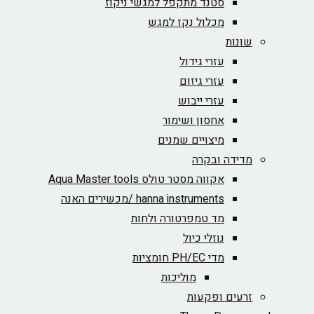
סטנד מתקפל למגשי ניקוז
מכלול נקז למגש
שונות
עזרי גידול
עזרי גיזום
עזרי ייבוש
אחסון ושימור
מיצויים שמנים
מדידה ובקרה
אקווה מסטר טולס Aqua Master tools
hanna instruments /מכשירים האנה
מד טמפרטורה ולחות
נוזלי כיול
מדי PH/EC חומציות
מוליכות
זרעים ופקעות