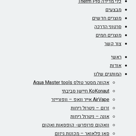
כלי מדידה Therm Pro
מבצעים
מוצרים חדשים
סרטוני הדרכה
מוצרים חמים
צור קשר
ראשי
אודות
המותגים שלנו
אקווה מסטר טולס Aqua Master tools
KoKonaut חיישן סביבתי
AirVape אייר וואפ – וופורייזר
זרום – ניטרול ריחות
אונה – ניטרול ריחות
וואקום פרופרש- קופסאות ואקום
סאן פלאואר – מכונות גיזום