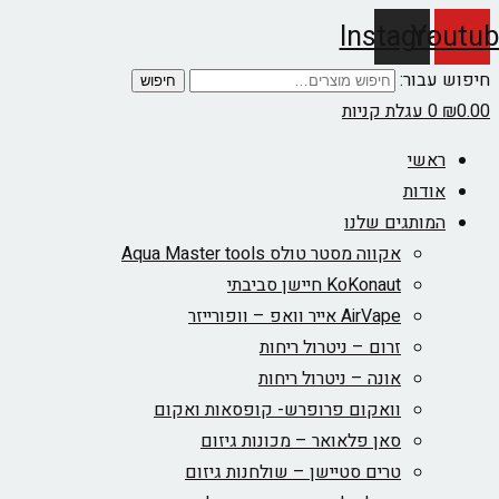
Instagram
Youtub
חיפוש עבור:
חיפוש
0.00
₪
0
עגלת קניות
ראשי
אודות
המותגים שלנו
אקווה מסטר טולס Aqua Master tools
KoKonaut חיישן סביבתי
AirVape אייר וואפ – וופורייזר
זרום – ניטרול ריחות
אונה – ניטרול ריחות
וואקום פרופרש- קופסאות ואקום
סאן פלאואר – מכונות גיזום
טרים סטיישן – שולחנות גיזום