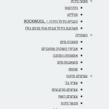
מצעי גידול
הידרוטון
פרלייט
קוביית גידול הידרו – ROCKWOOL‏
תערובת גידול מבית טוף מרום גולן
השקייה
מאגרון מים
אביזרי השקיה ומחברים
אוסמוזה הפוכה
משאבות מים
שונות
עציצים וניקוז
עציץ בד
עציצים מרובעים
עציצים רשת
מגשי ניקוז