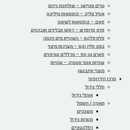
טרים סטיישן – שולחנות גיזום
אוויל סליק – קופסאות סיליקון
פאם – קופסאות לשימור
פרס פרופרש – דוחס תבלינים ואבקנים
פלורפלקס – השקיית מים חכמה
בסט ווליו וקס – מערכות מיצוי
פארם טו וופ – מדללים וטרפנים
שקיות אנטי סטטיק – שקיות
מוצרי אינבנשן
מרכז הידרופוני
חללי גידול
אוהלי גידול
תאורה / חשמל
משנקים
מנורות גידול
רפלקטורים