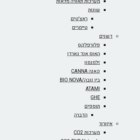
מערכות תאורה מלאות
שונות
ראצ'טים
טיימרים
דשנים
פלורפלקס
האוס אנד גארדן
זלמנסון
קאנה CANNA
ביו נובה/BIO NOVA‏
ATAMI
GHE
תוספים
הדברה
איוורור
מערכות CO2