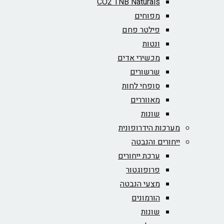
CO2 TNB Naturals
מפוחים
פילטר פחם
ונטות
מכשירי אדים
שרשורים
סופחי לחות
מאווררים
שונות
מערכות הידרופונית
ייחורים והנבטה
ערכת ייחורים
פרופוגטור
מצעי הנבטה
הורמונים
שונות