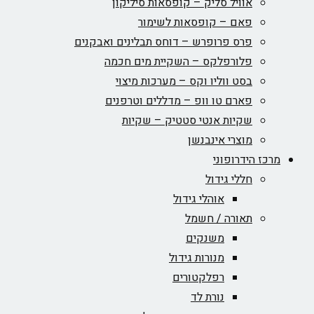
אוויל סליק – קופסאות סיליקון
פאם – קופסאות לשימור
פרס פרופרש – דוחס תבלינים ואבקנים
פלורפלקס – השקיית מים חכמה
בסט ווליו וקס – מערכות מיצוי
פארם טו וופ – מדללים וטרפנים
שקיות אנטי סטטיק – שקיות
מוצרי אינבנשן
מרכז הידרופוני
חללי גידול
אוהלי גידול
תאורה / חשמל
משנקים
מנורות גידול
רפלקטורים
נורת לד