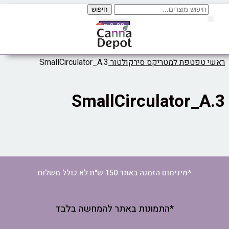
חיפוש
₪
0.00
0
לי מדידה Therm Pro
ראשי
טפטפת למטריקס סירקולטור
SmallCirculator_A.3
SmallCirculator_A.3
*מינימום הזמנה באתר 150 ש"ח לא כולל משלוח
*התמונות באתר להמחשה בלבד