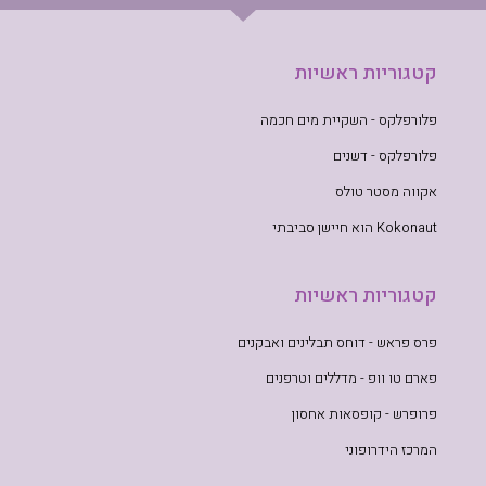
קטגוריות ראשיות
פלורפלקס - השקיית מים חכמה
פלורפלקס - דשנים
אקווה מסטר טולס
Kokonaut הוא חיישן סביבתי
קטגוריות ראשיות
פרס פראש - דוחס תבלינים ואבקנים
פארם טו וופ - מדללים וטרפנים
פרופרש - קופסאות אחסון
המרכז הידרופוני