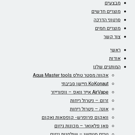
מבצעים
מוצרים חדשים
סרטוני הדרכה
מוצרים חמים
צור קשר
ראשי
אודות
המותגים שלנו
אקווה מסטר טולס Aqua Master tools
KoKonaut חיישן סביבתי
AirVape אייר וואפ – וופורייזר
זרום – ניטרול ריחות
אונה – ניטרול ריחות
וואקום פרופרש- קופסאות ואקום
סאן פלאואר – מכונות גיזום
טרים סטיישן – שולחנות גיזום