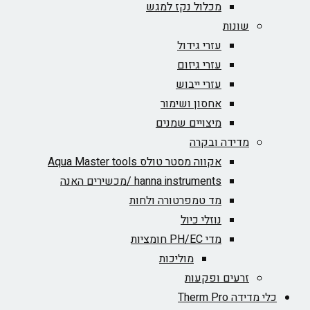
מכלול נקז למגש
שונות
עזרי גידול
עזרי גיזום
עזרי ייבוש
אחסון ושימור
מיצויים שמנים
מדידה ובקרה
אקווה מסטר טולס Aqua Master tools
hanna instruments /מכשירים האנה
מד טמפרטורה ולחות
נוזלי כיול
מדי PH/EC חומציות
מוליכות
זרעים ופקעות
כלי מדידה Therm Pro