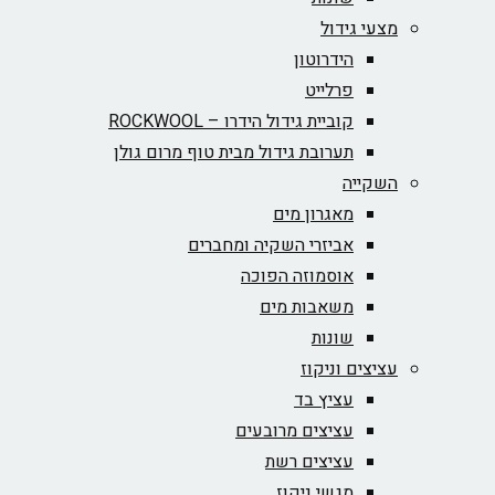
מצעי גידול
הידרוטון
פרלייט
קוביית גידול הידרו – ROCKWOOL‏
תערובת גידול מבית טוף מרום גולן
השקייה
מאגרון מים
אביזרי השקיה ומחברים
אוסמוזה הפוכה
משאבות מים
שונות
עציצים וניקוז
עציץ בד
עציצים מרובעים
עציצים רשת
מגשי ניקוז