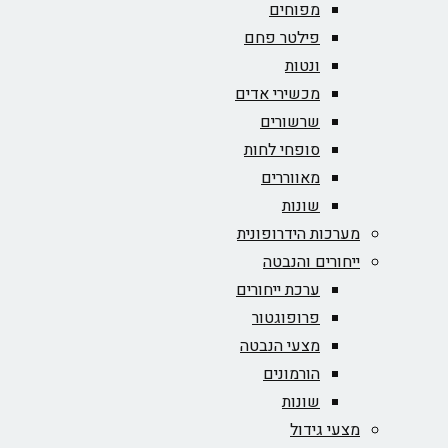
מפוחים
פילטר פחם
ונטות
מכשירי אדים
שרשורים
סופחי לחות
מאווררים
שונות
מערכות הידרופונית
ייחורים והנבטה
ערכת ייחורים
פרופוגטור
מצעי הנבטה
הורמונים
שונות
מצעי גידול