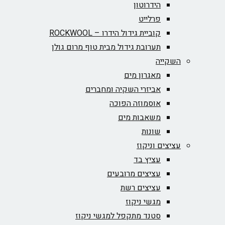
הידרוטון
פרלייט
קוביית גידול הידרו – ROCKWOOL‏
תערובת גידול מבית טוף מרום גולן
השקייה
מאגרון מים
אביזרי השקיה ומחברים
אוסמוזה הפוכה
משאבות מים
שונות
עציצים וניקוז
עציץ בד
עציצים מרובעים
עציצים רשת
מגשי ניקוז
סטנד מתקפל למגשי ניקוז