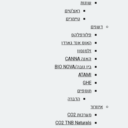
שונות
ראצ'טים
טיימרים
דשנים
פלורפלקס
האוס אנד גארדן
זלמנסון
קאנה CANNA
ביו נובה/BIO NOVA‏
ATAMI
GHE
תוספים
הדברה
איוורור
מערכות CO2
CO2 TNB Naturals