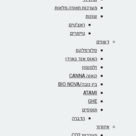
מערכות תאורה מלאות
שונות
ראצ'טים
טיימרים
דשנים
פלורפלקס
האוס אנד גארדן
זלמנסון
קאנה CANNA
ביו נובה/BIO NOVA‏
ATAMI
GHE
תוספים
הדברה
איוורור
מערכות CO2