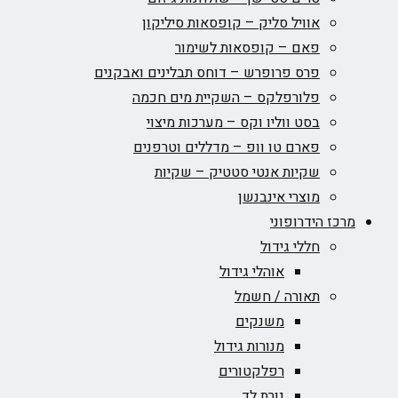
אוויל סליק – קופסאות סיליקון
פאם – קופסאות לשימור
פרס פרופרש – דוחס תבלינים ואבקנים
פלורפלקס – השקיית מים חכמה
בסט ווליו וקס – מערכות מיצוי
פארם טו וופ – מדללים וטרפנים
שקיות אנטי סטטיק – שקיות
מוצרי אינבנשן
מרכז הידרופוני
חללי גידול
אוהלי גידול
תאורה / חשמל
משנקים
מנורות גידול
רפלקטורים
נורת לד