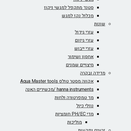
סטנד מתקפל למגשי ניקוז
מכלול נקז למגש
שונות
עזרי גידול
עזרי גיזום
עזרי ייבוש
אחסון ושימור
מיצויים שמנים
מדידה ובקרה
אקווה מסטר טולס Aqua Master tools
hanna instruments /מכשירים האנה
מד טמפרטורה ולחות
נוזלי כיול
מדי PH/EC חומציות
מוליכות
זרעים ופקעות