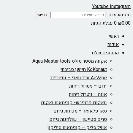
Youtube
Instagram
חיפוש עבור:
חיפוש
0.00
₪
0
עגלת קניות
ראשי
אודות
המותגים שלנו
אקווה מסטר טולס Aqua Master tools
KoKonaut חיישן סביבתי
AirVape אייר וואפ – וופורייזר
זרום – ניטרול ריחות
אונה – ניטרול ריחות
וואקום פרופרש- קופסאות ואקום
סאן פלאואר – מכונות גיזום
טרים סטיישן – שולחנות גיזום
אוויל סליק – קופסאות סיליקון