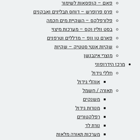
פאם – קופסאות לשימור
פרס פרופרש – דוחס תבלינים ואבקנים
פלורפלקס – השקיית מים חכמה
בסט ווליו וקס – מערכות מיצוי
פארם טו וופ – מדללים וטרפנים
שקיות אנטי סטטיק – שקיות
מוצרי אינבנשן
מרכז הידרופוני
חללי גידול
אוהלי גידול
תאורה / חשמל
משנקים
מנורות גידול
רפלקטורים
נורת לד
מערכות תאורה מלאות