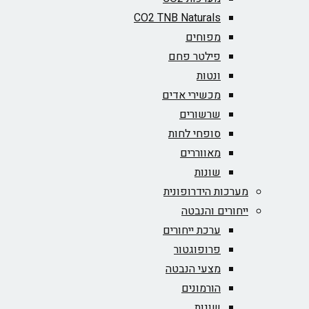
CO2 TNB Naturals
מפוחים
פילטר פחם
ונטות
מכשירי אדים
שרשורים
סופחי לחות
מאווררים
שונות
מערכות הידרופונית
ייחורים והנבטה
ערכת ייחורים
פרופוגטור
מצעי הנבטה
הורמונים
שונות