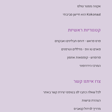
אקווה מסטר טולס
Kokonaut הוא חיישן סביבתי
קטגוריות ראשיות
פרס פראש - דוחס תבלינים ואבקנים
פארם טו וופ - מדללים וטרפנים
פרופרש - קופסאות אחסון
המרכז הידרופוני
צרו איתנו קשר
לכל שאלה כתבו לנו בטופס יצירת קשר באתר
הצהרת נגישות
מדריך לגידול קנאביס