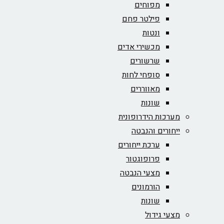
מפוחים
פילטר פחם
ונטות
מכשירי אדים
שרשורים
סופחי לחות
מאווררים
שונות
מערכות הידרופונית
ייחורים והנבטה
ערכת ייחורים
פרופוגטור
מצעי הנבטה
הורמונים
שונות
מצעי גידול