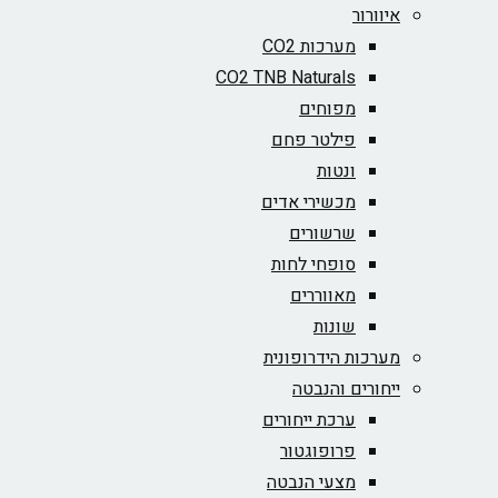
איוורור
מערכות CO2
CO2 TNB Naturals
מפוחים
פילטר פחם
ונטות
מכשירי אדים
שרשורים
סופחי לחות
מאווררים
שונות
מערכות הידרופונית
ייחורים והנבטה
ערכת ייחורים
פרופוגטור
מצעי הנבטה