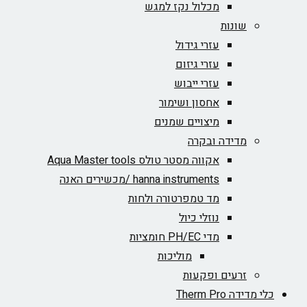
מכלול נקז למגש
שונות
עזרי גידול
עזרי גיזום
עזרי ייבוש
אחסון ושימור
מיצויים שמנים
מדידה ובקרה
אקווה מסטר טולס Aqua Master tools
hanna instruments /מכשירים האנה
מד טמפרטורה ולחות
נוזלי כיול
מדי PH/EC חומציות
מוליכות
זרעים ופקעות
כלי מדידה Therm Pro