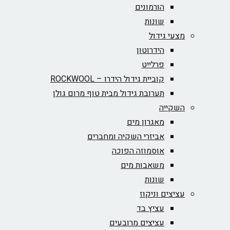
הורמונים
שונות
מצעי גידול
הידרוטון
פרלייט
קוביית גידול הידרו – ROCKWOOL‏
תערובת גידול מבית טוף מרום גולן
השקייה
מאגרון מים
אביזרי השקיה ומחברים
אוסמוזה הפוכה
משאבות מים
שונות
עציצים וניקוז
עציץ בד
עציצים מרובעים