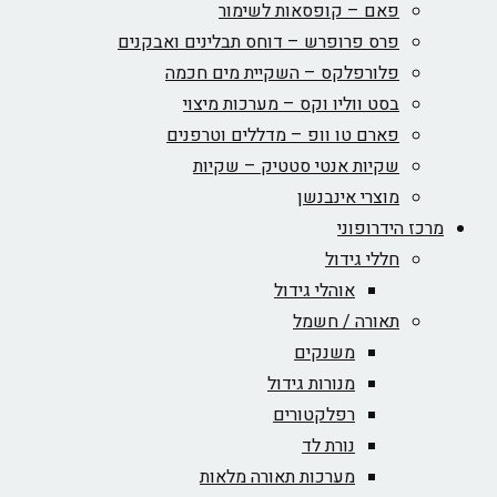
פאם – קופסאות לשימור
פרס פרופרש – דוחס תבלינים ואבקנים
פלורפלקס – השקיית מים חכמה
בסט ווליו וקס – מערכות מיצוי
פארם טו וופ – מדללים וטרפנים
שקיות אנטי סטטיק – שקיות
מוצרי אינבנשן
מרכז הידרופוני
חללי גידול
אוהלי גידול
תאורה / חשמל
משנקים
מנורות גידול
רפלקטורים
נורת לד
מערכות תאורה מלאות