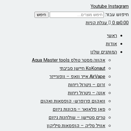
Youtube
Instagram
חיפוש עבור:
חיפוש
0.00
₪
0
עגלת קניות
ראשי
אודות
המותגים שלנו
אקווה מסטר טולס Aqua Master tools
KoKonaut חיישן סביבתי
AirVape אייר וואפ – וופורייזר
זרום – ניטרול ריחות
אונה – ניטרול ריחות
וואקום פרופרש- קופסאות ואקום
סאן פלאואר – מכונות גיזום
טרים סטיישן – שולחנות גיזום
אוויל סליק – קופסאות סיליקון