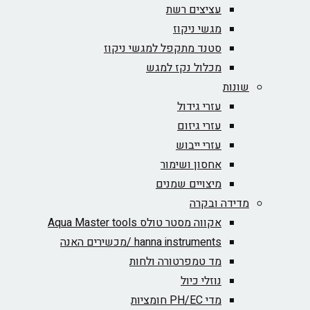
עציצים רשת
מגשי ניקוז
סטנד מתקפל למגשי ניקוז
מכלול נקז למגש
שונות
עזרי גידול
עזרי גיזום
עזרי ייבוש
אחסון ושימור
מיצויים שמנים
מדידה ובקרה
אקווה מסטר טולס Aqua Master tools
hanna instruments /מכשירים האנה
מד טמפרטורה ולחות
נוזלי כיול
מדי PH/EC חומציות