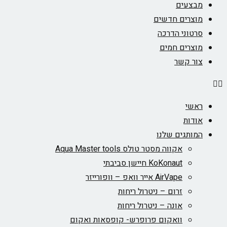
מבצעים
מוצרים חדשים
סרטוני הדרכה
מוצרים חמים
צור קשר
ראשי
אודות
המותגים שלנו
אקווה מסטר טולס Aqua Master tools
KoKonaut חיישן סביבתי
AirVape אייר וואפ – וופורייזר
זרום – ניטרול ריחות
אונה – ניטרול ריחות
וואקום פרופרש- קופסאות ואקום