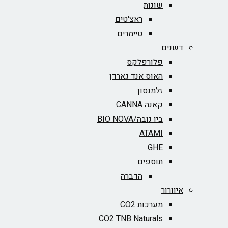
שונות
ראצ'טים
טיימרים
דשנים
פלורפלקס
האוס אנד גארדן
זלמנסון
קאנה CANNA
ביו נובה/BIO NOVA‏
ATAMI
GHE
תוספים
הדברה
איוורור
מערכות CO2
CO2 TNB Naturals