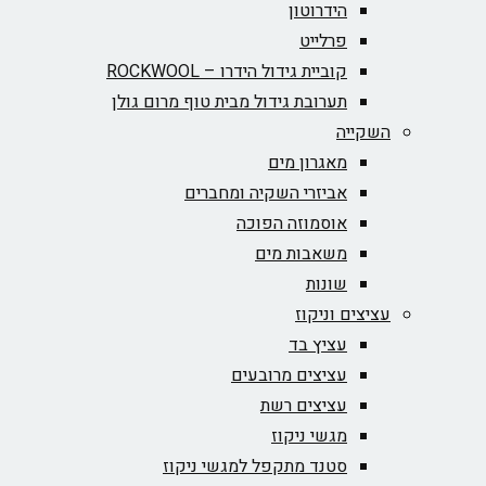
הידרוטון
פרלייט
קוביית גידול הידרו – ROCKWOOL‏
תערובת גידול מבית טוף מרום גולן
השקייה
מאגרון מים
אביזרי השקיה ומחברים
אוסמוזה הפוכה
משאבות מים
שונות
עציצים וניקוז
עציץ בד
עציצים מרובעים
עציצים רשת
מגשי ניקוז
סטנד מתקפל למגשי ניקוז