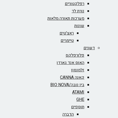
רפלקטורים
נורת לד
מערכות תאורה מלאות
שונות
ראצ'טים
טיימרים
דשנים
פלורפלקס
האוס אנד גארדן
זלמנסון
קאנה CANNA
ביו נובה/BIO NOVA‏
ATAMI
GHE
תוספים
הדברה