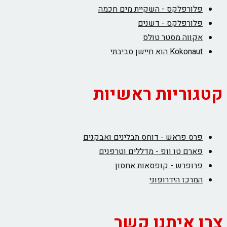
פלורפלקס - השקיית מים חכמה
פלורפלקס - דשנים
אקווה מסטר טולס
Kokonaut הוא חיישן סביבתי
קטגוריות ראשיות
פרס פראש - דוחס תבלינים ואבקנים
פארם טו וופ - מדללים וטרפנים
פרופרש - קופסאות אחסון
המרכז הידרופוני
צרו איתנו קשר