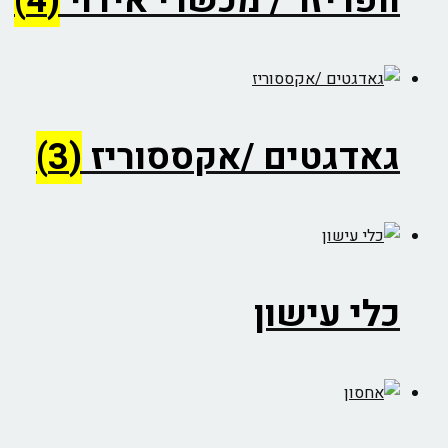
וופריזר / מכשרי אידוי
(4)
גאדגטים /אקססוריז
(3)
כלי עישון