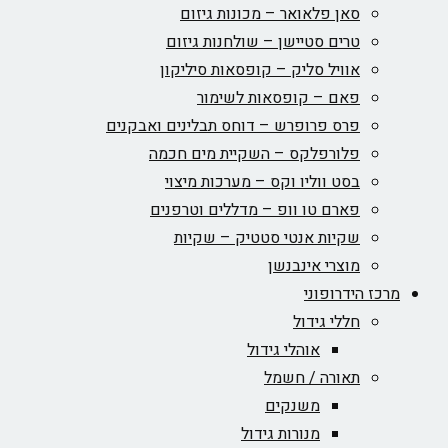
סאן פלאואר – מכונות גיזום
טרים סטיישן – שולחנות גיזום
אוויל סליק – קופסאות סיליקון
פאם – קופסאות לשימור
פרס פרופרש – דוחס תבלינים ואבקנים
פלורפלקס – השקיית מים חכמה
בסט ווליו וקס – מערכות מיצוי
פארם טו וופ – מדללים וטרפנים
שקיות אנטי סטטיק – שקיות
מוצרי אינבנשן
מרכז הידרופוני
חללי גידול
אוהלי גידול
תאורה / חשמל
משנקים
מנורות גידול