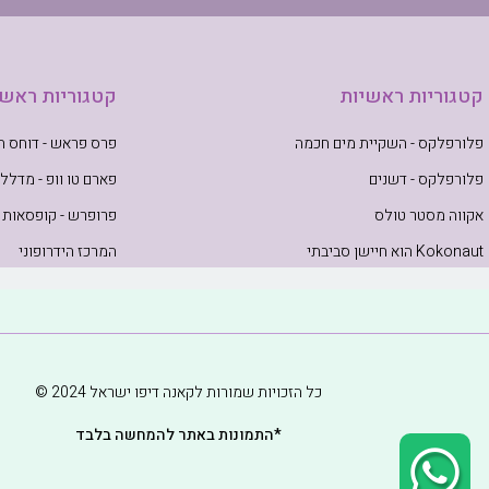
קטגוריות ראשיות
קטגוריות ראשי
פלורפלקס - השקיית מים חכמה
פרס פראש - דוחס תב
פלורפלקס - דשנים
פארם טו וופ - מדללי
אקווה מסטר טולס
פרופרש - קופסאות 
Kokonaut הוא חיישן סביבתי
המרכז הידרופוני
כל הזכויות שמורות לקאנה דיפו ישראל 2024 ©
*התמונות באתר להמחשה בלבד