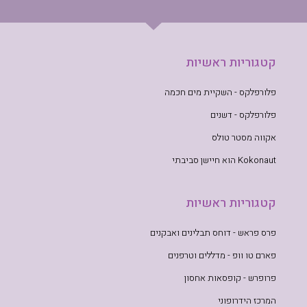
קטגוריות ראשיות
פלורפלקס - השקיית מים חכמה
פלורפלקס - דשנים
אקווה מסטר טולס
Kokonaut הוא חיישן סביבתי
קטגוריות ראשיות
פרס פראש - דוחס תבלינים ואבקנים
פארם טו וופ - מדללים וטרפנים
פרופרש - קופסאות אחסון
המרכז הידרופוני