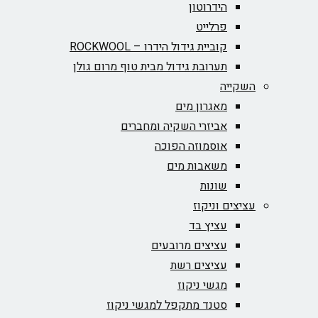
הידרוטון
פרלייט
קוביית גידול הידרו – ROCKWOOL‏
תערובת גידול מבית טוף מרום גולן
השקייה
מאגרון מים
אביזרי השקיה ומחברים
אוסמוזה הפוכה
משאבות מים
שונות
עציצים וניקוז
עציץ בד
עציצים מרובעים
עציצים רשת
מגשי ניקוז
סטנד מתקפל למגשי ניקוז