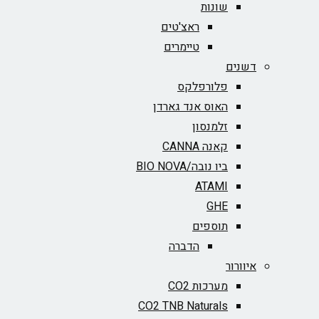
שונות
ראצ'טים
טיימרים
דשנים
פלורפלקס
האוס אנד גארדן
זלמנסון
קאנה CANNA
ביו נובה/BIO NOVA‏
ATAMI
GHE
תוספים
הדברה
איוורור
מערכות CO2
CO2 TNB Naturals