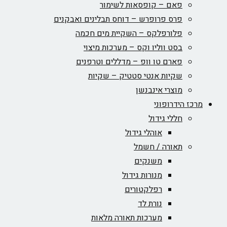
פאם – קופסאות לשימור
פרס פרופרש – דוחס תבלינים ואבקנים
פלורפלקס – השקיית מים חכמה
בסט ווליו וקס – מערכות מיצוי
פארם טו וופ – מדללים וטרפנים
שקיות אנטי סטטיק – שקיות
מוצרי אינבנשן
מרכז הידרופוני
חללי גידול
אוהלי גידול
תאורה / חשמל
משנקים
מנורות גידול
רפלקטורים
נורת לד
מערכות תאורה מלאות