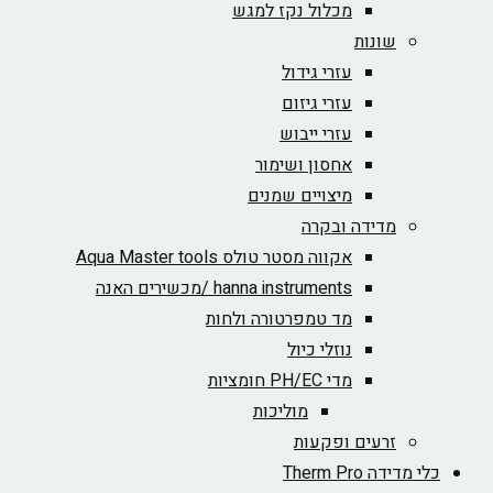
מכלול נקז למגש
שונות
עזרי גידול
עזרי גיזום
עזרי ייבוש
אחסון ושימור
מיצויים שמנים
מדידה ובקרה
אקווה מסטר טולס Aqua Master tools
hanna instruments /מכשירים האנה
מד טמפרטורה ולחות
נוזלי כיול
מדי PH/EC חומציות
מוליכות
זרעים ופקעות
כלי מדידה Therm Pro