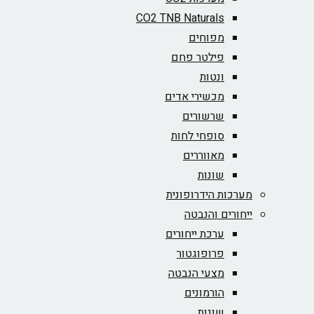
CO2 TNB Naturals
מפוחים
פילטר פחם
ונטות
מכשירי אדים
שרשורים
סופחי לחות
מאווררים
שונות
מערכות הידרופונית
ייחורים והנבטה
ערכת ייחורים
פרופוגטור
מצעי הנבטה
הורמונים
שונות