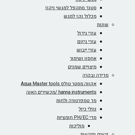
סטנד מתקפל למגשי ניקוז
מכלול נקז למגש
שונות
עזרי גידול
עזרי גיזום
עזרי ייבוש
אחסון ושימור
מיצויים שמנים
מדידה ובקרה
אקווה מסטר טולס Aqua Master tools
hanna instruments /מכשירים האנה
מד טמפרטורה ולחות
נוזלי כיול
מדי PH/EC חומציות
מוליכות
זרעים ופקעות