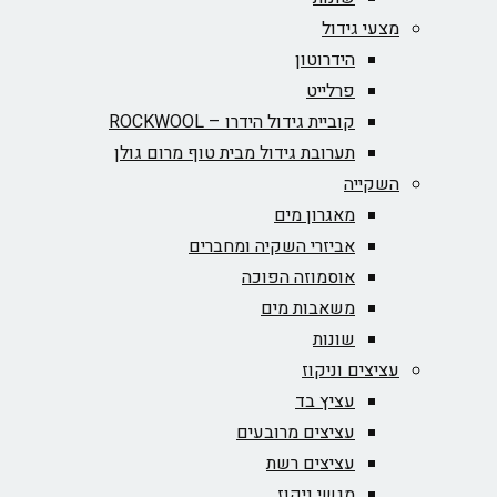
מצעי גידול
הידרוטון
פרלייט
קוביית גידול הידרו – ROCKWOOL‏
תערובת גידול מבית טוף מרום גולן
השקייה
מאגרון מים
אביזרי השקיה ומחברים
אוסמוזה הפוכה
משאבות מים
שונות
עציצים וניקוז
עציץ בד
עציצים מרובעים
עציצים רשת
מגשי ניקוז