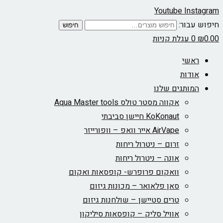
Youtube
Instagram
חיפוש עבור:
חיפוש
0.00
₪
0
עגלת קניות
ראשי
אודות
המותגים שלנו
אקווה מסטר טולס Aqua Master tools
KoKonaut חיישן סביבתי
AirVape אייר וואפ – וופורייזר
זרום – ניטרול ריחות
אונה – ניטרול ריחות
וואקום פרופרש- קופסאות ואקום
סאן פלאואר – מכונות גיזום
טרים סטיישן – שולחנות גיזום
אוויל סליק – קופסאות סיליקון