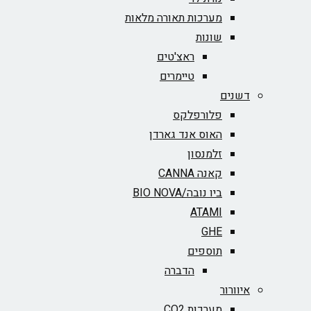
מערכות תאורה מלאות
שונות
ראצ'טים
טיימרים
דשנים
פלורפלקס
האוס אנד גארדן
זלמנסון
קאנה CANNA
ביו נובה/BIO NOVA‏
ATAMI
GHE
תוספים
הדברה
איוורור
מערכות CO2