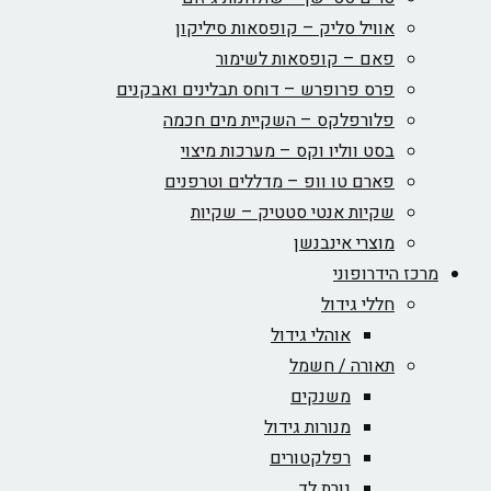
אוויל סליק – קופסאות סיליקון
פאם – קופסאות לשימור
פרס פרופרש – דוחס תבלינים ואבקנים
פלורפלקס – השקיית מים חכמה
בסט ווליו וקס – מערכות מיצוי
פארם טו וופ – מדללים וטרפנים
שקיות אנטי סטטיק – שקיות
מוצרי אינבנשן
מרכז הידרופוני
חללי גידול
אוהלי גידול
תאורה / חשמל
משנקים
מנורות גידול
רפלקטורים
נורת לד