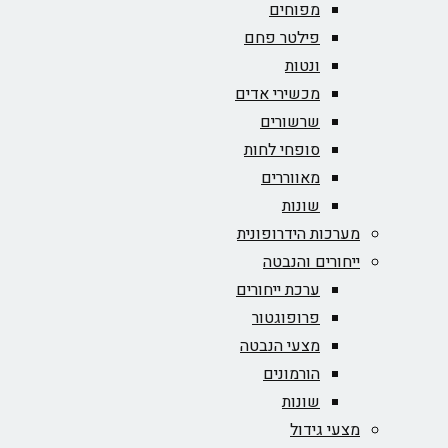
מפוחים
פילטר פחם
ונטות
מכשירי אדים
שרשורים
סופחי לחות
מאווררים
שונות
מערכות הידרופונית
ייחורים והנבטה
ערכת ייחורים
פרופוגטור
מצעי הנבטה
הורמונים
שונות
מצעי גידול