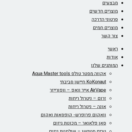
מבצעים
מוצרים חדשים
סרטוני הדרכה
מוצרים חמים
צור קשר
ראשי
אודות
המותגים שלנו
אקווה מסטר טולס Aqua Master tools
KoKonaut חיישן סביבתי
AirVape אייר וואפ – וופורייזר
זרום – ניטרול ריחות
אונה – ניטרול ריחות
וואקום פרופרש- קופסאות ואקום
סאן פלאואר – מכונות גיזום
טרים סטיישן – שולחנות גיזום