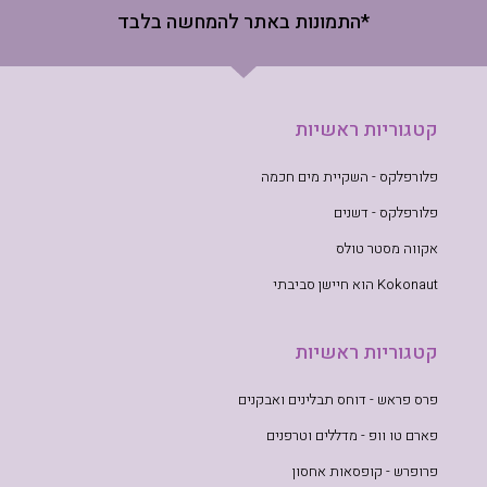
*התמונות באתר להמחשה בלבד
קטגוריות ראשיות
פלורפלקס - השקיית מים חכמה
פלורפלקס - דשנים
אקווה מסטר טולס
Kokonaut הוא חיישן סביבתי
קטגוריות ראשיות
פרס פראש - דוחס תבלינים ואבקנים
פארם טו וופ - מדללים וטרפנים
פרופרש - קופסאות אחסון