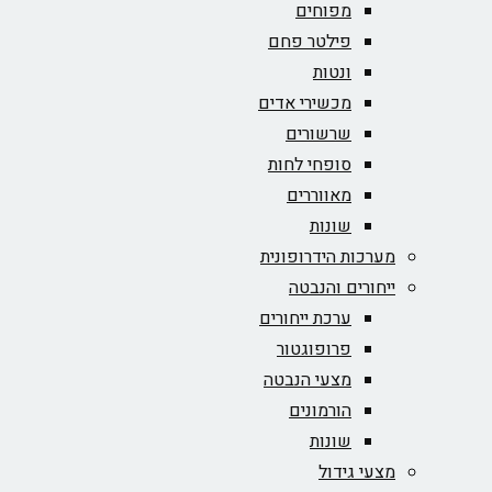
מפוחים
פילטר פחם
ונטות
מכשירי אדים
שרשורים
סופחי לחות
מאווררים
שונות
מערכות הידרופונית
ייחורים והנבטה
ערכת ייחורים
פרופוגטור
מצעי הנבטה
הורמונים
שונות
מצעי גידול