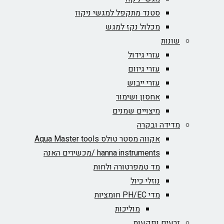
סטנד מתקפל למגשי ניקוז
מכלול נקז למגש
שונות
עזרי גידול
עזרי גיזום
עזרי ייבוש
אחסון ושימור
מיצויים שמנים
מדידה ובקרה
אקווה מסטר טולס Aqua Master tools
hanna instruments /מכשירים האנה
מד טמפרטורה ולחות
נוזלי כיול
מדי PH/EC חומציות
מוליכות
זרעים ופקעות