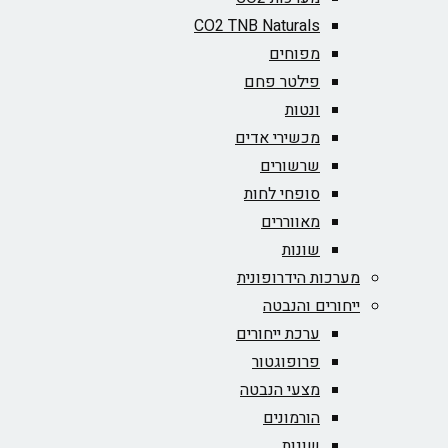
CO2 TNB Naturals
מפוחים
פילטר פחם
ונטות
מכשירי אדים
שרשורים
סופחי לחות
מאווררים
שונות
מערכות הידרופונית
ייחורים והנבטה
ערכת ייחורים
פרופוגטור
מצעי הנבטה
הורמונים
שונות