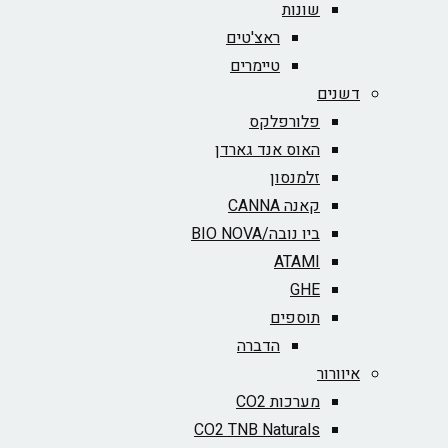
שונות
ראצ'טים
טיימרים
דשנים
פלורפלקס
האוס אנד גארדן
זלמנסון
קאנה CANNA
ביו נובה/BIO NOVA‏
ATAMI
GHE
תוספים
הדברה
איוורור
מערכות CO2
CO2 TNB Naturals