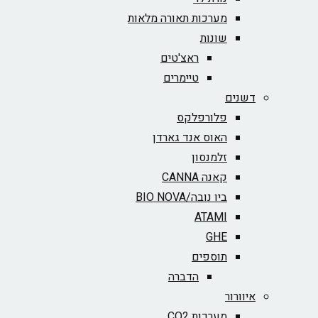
מערכות תאורה מלאות
שונות
ראצ'טים
טיימרים
דשנים
פלורפלקס
האוס אנד גארדן
זלמנסון
קאנה CANNA
ביו נובה/BIO NOVA‏
ATAMI
GHE
תוספים
הדברה
איוורור
מערכות CO2