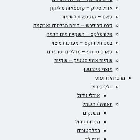
אוויל סליק – קופסאות סיליקון
פאם – קופסאות לשימור
פרס פרופרש – דוחס תבלינים ואבקנים
פלורפלקס – השקיית מים חכמה
בסט ווליו וקס – מערכות מיצוי
פארם טו וופ – מדללים וטרפנים
שקיות אנטי סטטיק – שקיות
מוצרי אינבנשן
מרכז הידרופוני
חללי גידול
אוהלי גידול
תאורה / חשמל
משנקים
מנורות גידול
רפלקטורים
נורת לד