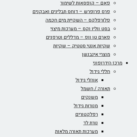
פאם – קופסאות לשימור
פרס פרופרש – דוחס תבלינים ואבקנים
פלורפלקס – השקיית מים חכמה
בסט ווליו וקס – מערכות מיצוי
פארם טו וופ – מדללים וטרפנים
שקיות אנטי סטטיק – שקיות
מוצרי אינבנשן
מרכז הידרופוני
חללי גידול
אוהלי גידול
תאורה / חשמל
משנקים
מנורות גידול
רפלקטורים
נורת לד
מערכות תאורה מלאות