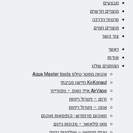
מבצעים
מוצרים חדשים
סרטוני הדרכה
מוצרים חמים
צור קשר
ראשי
אודות
המותגים שלנו
אקווה מסטר טולס Aqua Master tools
KoKonaut חיישן סביבתי
AirVape אייר וואפ – וופורייזר
זרום – ניטרול ריחות
אונה – ניטרול ריחות
וואקום פרופרש- קופסאות ואקום
סאן פלאואר – מכונות גיזום
טרים סטיישן – שולחנות גיזום