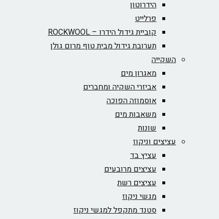
הידרוטון
פרלייט
קוביית גידול הידרו – ROCKWOOL‏
תערובת גידול מבית טוף מרום גולן
השקייה
מאגרון מים
אביזרי השקיה ומחברים
אוסמוזה הפוכה
משאבות מים
שונות
עציצים וניקוז
עציץ בד
עציצים מרובעים
עציצים רשת
מגשי ניקוז
סטנד מתקפל למגשי ניקוז