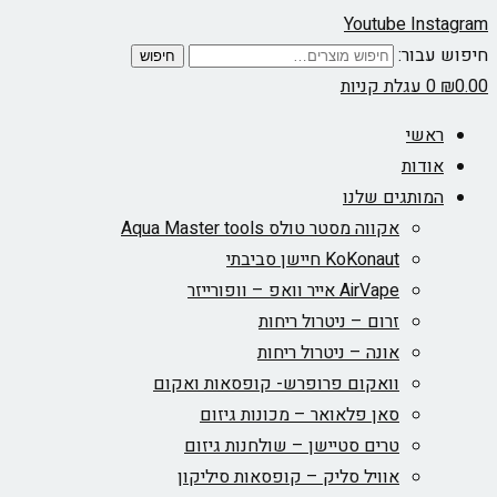
Youtube
Instagram
חיפוש עבור:
חיפוש
0.00
₪
0
עגלת קניות
ראשי
אודות
המותגים שלנו
אקווה מסטר טולס Aqua Master tools
KoKonaut חיישן סביבתי
AirVape אייר וואפ – וופורייזר
זרום – ניטרול ריחות
אונה – ניטרול ריחות
וואקום פרופרש- קופסאות ואקום
סאן פלאואר – מכונות גיזום
טרים סטיישן – שולחנות גיזום
אוויל סליק – קופסאות סיליקון