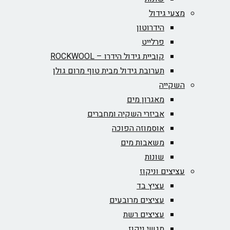
מצעי גידול
הידרוטון
פרלייט
קוביית גידול הידרו – ROCKWOOL‏
תערובת גידול מבית טוף מרום גולן
השקייה
מאגרון מים
אביזרי השקיה ומחברים
אוסמוזה הפוכה
משאבות מים
שונות
עציצים וניקוז
עציץ בד
עציצים מרובעים
עציצים רשת
מגשי ניקוז