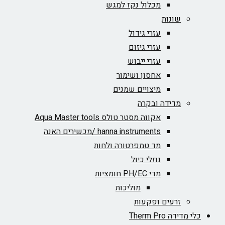
מכלול נקז למגש
שונות
עזרי גידול
עזרי גיזום
עזרי ייבוש
אחסון ושימור
מיצויים שמנים
מדידה ובקרה
אקווה מסטר טולס Aqua Master tools
hanna instruments /מכשירים האנה
מד טמפרטורה ולחות
נוזלי כיול
מדי PH/EC חומציות
מוליכות
זרעים ופקעות
כלי מדידה Therm Pro