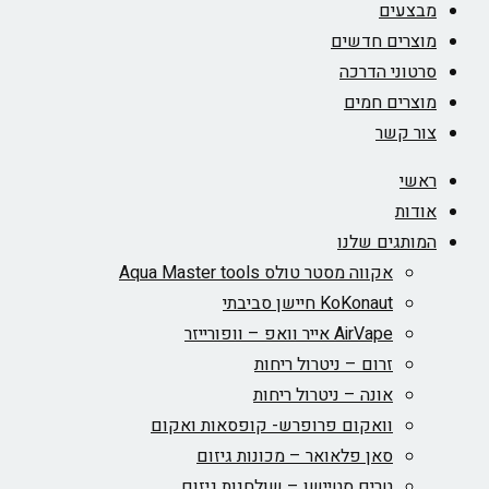
מבצעים
מוצרים חדשים
סרטוני הדרכה
מוצרים חמים
צור קשר
ראשי
אודות
המותגים שלנו
אקווה מסטר טולס Aqua Master tools
KoKonaut חיישן סביבתי
AirVape אייר וואפ – וופורייזר
זרום – ניטרול ריחות
אונה – ניטרול ריחות
וואקום פרופרש- קופסאות ואקום
סאן פלאואר – מכונות גיזום
טרים סטיישן – שולחנות גיזום