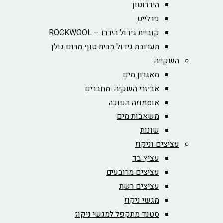
הידרוטון
פרלייט
קוביית גידול הידרו – ROCKWOOL‏
תערובת גידול מבית טוף מרום גולן
השקייה
מאגרון מים
אביזרי השקיה ומחברים
אוסמוזה הפוכה
משאבות מים
שונות
עציצים וניקוז
עציץ בד
עציצים מרובעים
עציצים רשת
מגשי ניקוז
סטנד מתקפל למגשי ניקוז