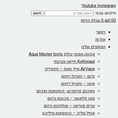
Youtube
Instagram
חיפוש עבור:
חיפוש
0.00
₪
0
עגלת קניות
ראשי
אודות
המותגים שלנו
אקווה מסטר טולס Aqua Master tools
KoKonaut חיישן סביבתי
AirVape אייר וואפ – וופורייזר
זרום – ניטרול ריחות
אונה – ניטרול ריחות
וואקום פרופרש- קופסאות ואקום
סאן פלאואר – מכונות גיזום
טרים סטיישן – שולחנות גיזום
אוויל סליק – קופסאות סיליקון