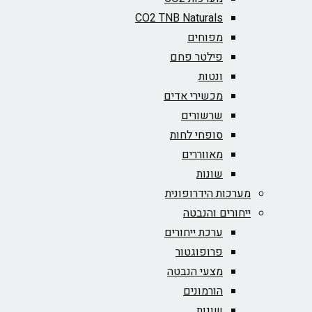
CO2 TNB Naturals
מפוחים
פילטר פחם
ונטות
מכשירי אדים
שרשורים
סופחי לחות
מאווררים
שונות
מערכות הידרופונית
ייחורים והנבטה
ערכת ייחורים
פרופוגטור
מצעי הנבטה
הורמונים
שונות