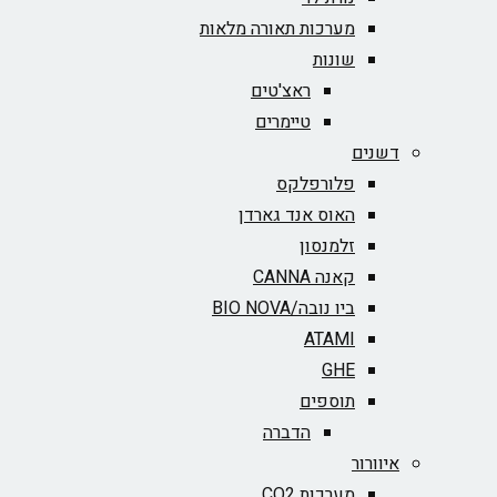
מערכות תאורה מלאות
שונות
ראצ'טים
טיימרים
דשנים
פלורפלקס
האוס אנד גארדן
זלמנסון
קאנה CANNA
ביו נובה/BIO NOVA‏
ATAMI
GHE
תוספים
הדברה
איוורור
מערכות CO2