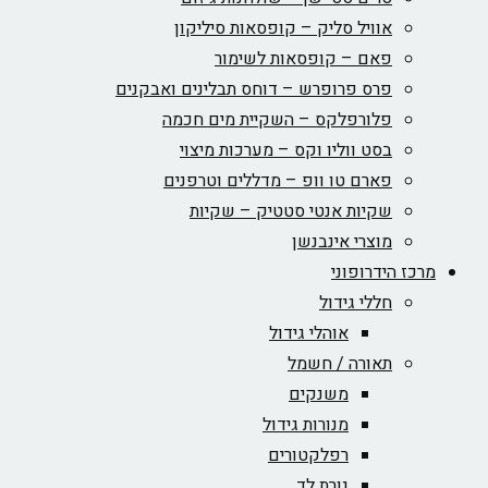
אוויל סליק – קופסאות סיליקון
פאם – קופסאות לשימור
פרס פרופרש – דוחס תבלינים ואבקנים
פלורפלקס – השקיית מים חכמה
בסט ווליו וקס – מערכות מיצוי
פארם טו וופ – מדללים וטרפנים
שקיות אנטי סטטיק – שקיות
מוצרי אינבנשן
מרכז הידרופוני
חללי גידול
אוהלי גידול
תאורה / חשמל
משנקים
מנורות גידול
רפלקטורים
נורת לד