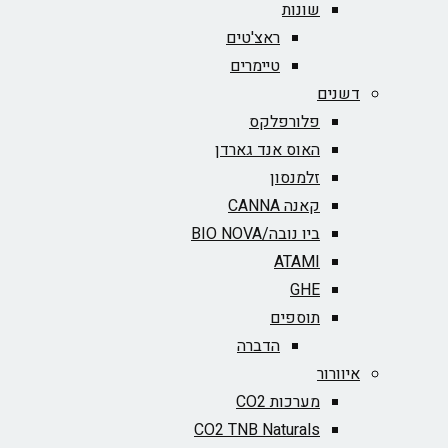
שונות
ראצ'טים
טיימרים
דשנים
פלורפלקס
האוס אנד גארדן
זלמנסון
קאנה CANNA
ביו נובה/BIO NOVA‏
ATAMI
GHE
תוספים
הדברה
איוורור
מערכות CO2
CO2 TNB Naturals