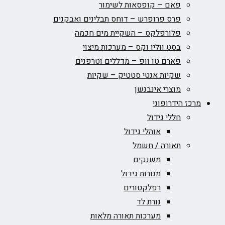
פאם – קופסאות לשימור
פרס פרופרש – דוחס תבלינים ואבקנים
פלורפלקס – השקיית מים חכמה
בסט ווליו וקס – מערכות מיצוי
פארם טו וופ – מדללים וטרפנים
שקיות אנטי סטטיק – שקיות
מוצרי אינבנשן
מרכז הידרופוני
חללי גידול
אוהלי גידול
תאורה / חשמל
משנקים
מנורות גידול
רפלקטורים
נורת לד
מערכות תאורה מלאות