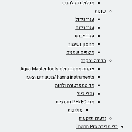
מכלול נקז למגש
שונות
עזרי גידול
עזרי גיזום
עזרי ייבוש
אחסון ושימור
מיצויים שמנים
מדידה ובקרה
אקווה מסטר טולס Aqua Master tools
hanna instruments /מכשירים האנה
מד טמפרטורה ולחות
נוזלי כיול
מדי PH/EC חומציות
מוליכות
זרעים ופקעות
כלי מדידה Therm Pro