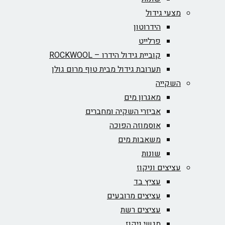
מצעי גידול
הידרוטון
פרלייט
קוביית גידול הידרו – ROCKWOOL‏
תערובת גידול מבית טוף מרום גולן
השקייה
מאגרון מים
אביזרי השקיה ומחברים
אוסמוזה הפוכה
משאבות מים
שונות
עציצים וניקוז
עציץ בד
עציצים מרובעים
עציצים רשת
מגשי ניקוז