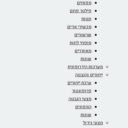
מפוחים
פילטר פחם
ונטות
מכשירי אדים
שרשורים
סופחי לחות
מאווררים
שונות
מערכות הידרופונית
ייחורים והנבטה
ערכת ייחורים
פרופוגטור
מצעי הנבטה
הורמונים
שונות
מצעי גידול