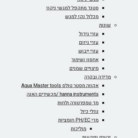
סטנד מתקפל למגשי ניקוז
מכלול נקז למגש
שונות
עזרי גידול
עזרי גיזום
עזרי ייבוש
אחסון ושימור
מיצויים שמנים
מדידה ובקרה
אקווה מסטר טולס Aqua Master tools
hanna instruments /מכשירים האנה
מד טמפרטורה ולחות
נוזלי כיול
מדי PH/EC חומציות
מוליכות
זרעים ופקעות