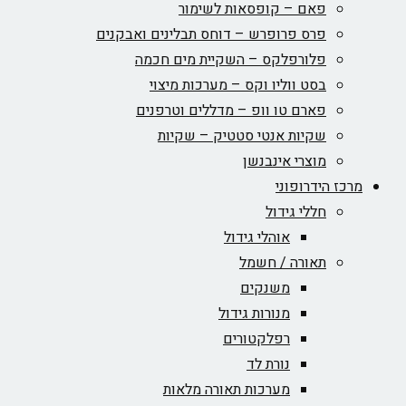
פאם – קופסאות לשימור
פרס פרופרש – דוחס תבלינים ואבקנים
פלורפלקס – השקיית מים חכמה
בסט ווליו וקס – מערכות מיצוי
פארם טו וופ – מדללים וטרפנים
שקיות אנטי סטטיק – שקיות
מוצרי אינבנשן
מרכז הידרופוני
חללי גידול
אוהלי גידול
תאורה / חשמל
משנקים
מנורות גידול
רפלקטורים
נורת לד
מערכות תאורה מלאות