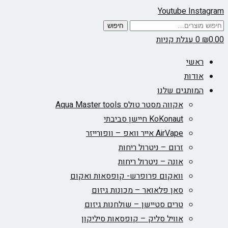
Youtube
Instagram
חיפוש
חיפוש
עבור:
0.00
₪
0
עגלת קניות
ראשי
אודות
המותגים שלנו
אקווה מסטר טולס Aqua Master tools
KoKonaut חיישן סביבתי
AirVape אייר וואפ – וופורייזר
זרום – ניטרול ריחות
אונה – ניטרול ריחות
וואקום פרופרש- קופסאות ואקום
סאן פלאואר – מכונות גיזום
טרים סטיישן – שולחנות גיזום
אוויל סליק – קופסאות סיליקון