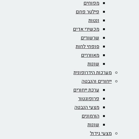
מפוחים
פילטר פחם
ונטות
מכשירי אדים
שרשורים
סופחי לחות
מאווררים
שונות
מערכות הידרופונית
ייחורים והנבטה
ערכת ייחורים
פרופוגטור
מצעי הנבטה
הורמונים
שונות
מצעי גידול