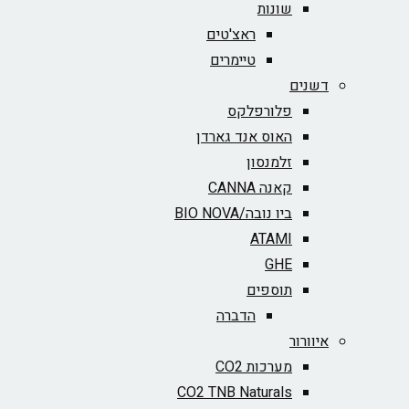
שונות
ראצ'טים
טיימרים
דשנים
פלורפלקס
האוס אנד גארדן
זלמנסון
קאנה CANNA
ביו נובה/BIO NOVA‏
ATAMI
GHE
תוספים
הדברה
איוורור
מערכות CO2
CO2 TNB Naturals