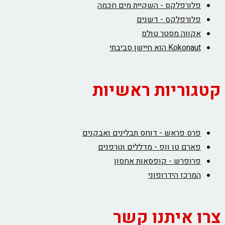
פלורפלקס - השקיית מים חכמה
פלורפלקס - דשנים
אקווה מסטר טולס
Kokonaut הוא חיישן סביבתי
קטגוריות ראשיות
פרס פראש - דוחס תבלינים ואבקנים
פארם טו וופ - מדללים וטרפנים
פרופרש - קופסאות אחסון
המרכז הידרופוני
צרו איתנו קשר