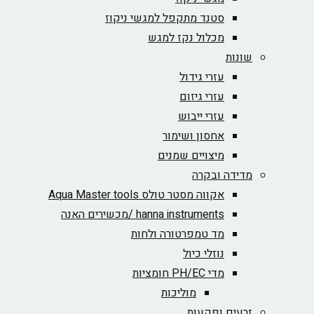
סטנד מתקפל למגשי ניקוז
מכלול נקז למגש
שונות
עזרי גידול
עזרי גיזום
עזרי ייבוש
אחסון ושימור
מיצויים שמנים
מדידה ובקרה
אקווה מסטר טולס Aqua Master tools
hanna instruments /מכשירים האנה
מד טמפרטורה ולחות
נוזלי כיול
מדי PH/EC חומציות
מוליכות
זרעים ופקעות