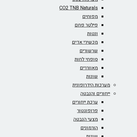
CO2 TNB Naturals
מפוחים
פילטר פחם
ונטות
מכשירי אדים
שרשורים
סופחי לחות
מאווררים
שונות
מערכות הידרופונית
ייחורים והנבטה
ערכת ייחורים
פרופוגטור
מצעי הנבטה
הורמונים
שונות