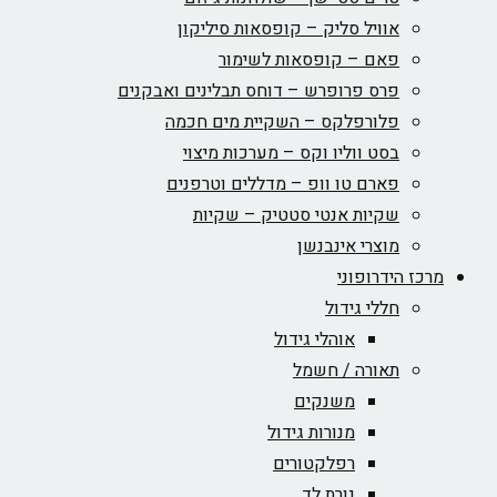
אוויל סליק – קופסאות סיליקון
פאם – קופסאות לשימור
פרס פרופרש – דוחס תבלינים ואבקנים
פלורפלקס – השקיית מים חכמה
בסט ווליו וקס – מערכות מיצוי
פארם טו וופ – מדללים וטרפנים
שקיות אנטי סטטיק – שקיות
מוצרי אינבנשן
מרכז הידרופוני
חללי גידול
אוהלי גידול
תאורה / חשמל
משנקים
מנורות גידול
רפלקטורים
נורת לד