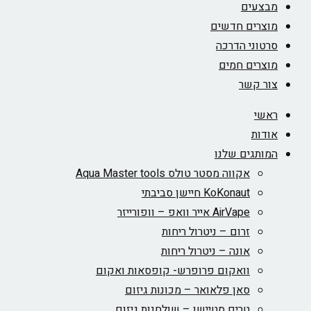
מבצעים
מוצרים חדשים
סרטוני הדרכה
מוצרים חמים
צור קשר
ראשי
אודות
המותגים שלנו
אקווה מסטר טולס Aqua Master tools
KoKonaut חיישן סביבתי
AirVape אייר וואפ – וופורייזר
זרום – ניטרול ריחות
אונה – ניטרול ריחות
וואקום פרופרש- קופסאות ואקום
סאן פלאואר – מכונות גיזום
טרים סטיישן – שולחנות גיזום