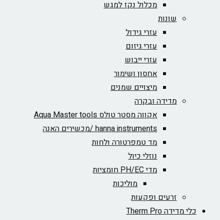
מכלול נקז למגש
שונות
עזרי גידול
עזרי גיזום
עזרי ייבוש
אחסון ושימור
מיצויים שמנים
מדידה ובקרה
אקווה מסטר טולס Aqua Master tools
hanna instruments /מכשירים האנה
מד טמפרטורה ולחות
נוזלי כיול
מדי PH/EC חומציות
מוליכות
זרעים ופקעות
כלי מדידה Therm Pro