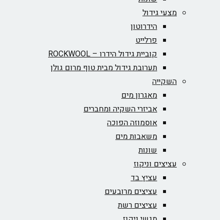
מצעי גידול
הידרוטון
פרלייט
קוביית גידול הידרו – ROCKWOOL‏
תערובת גידול מבית טוף מרום גולן
השקייה
מאגרון מים
אביזרי השקיה ומחברים
אוסמוזה הפוכה
משאבות מים
שונות
עציצים וניקוז
עציץ בד
עציצים מרובעים
עציצים רשת
מגשי ניקוז