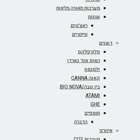
מערכות תאורה מלאות
שונות
ראצ'טים
טיימרים
דשנים
פלורפלקס
האוס אנד גארדן
זלמנסון
קאנה CANNA
ביו נובה/BIO NOVA‏
ATAMI
GHE
תוספים
הדברה
איוורור
מערכות CO2