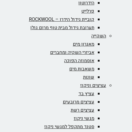
הידרוטון
פרלייט
קוביית גידול הידרו – ROCKWOOL‏
תערובת גידול מבית טוף מרום גולן
השקייה
מאגרון מים
אביזרי השקיה ומחברים
אוסמוזה הפוכה
משאבות מים
שונות
עציצים וניקוז
עציץ בד
עציצים מרובעים
עציצים רשת
מגשי ניקוז
סטנד מתקפל למגשי ניקוז