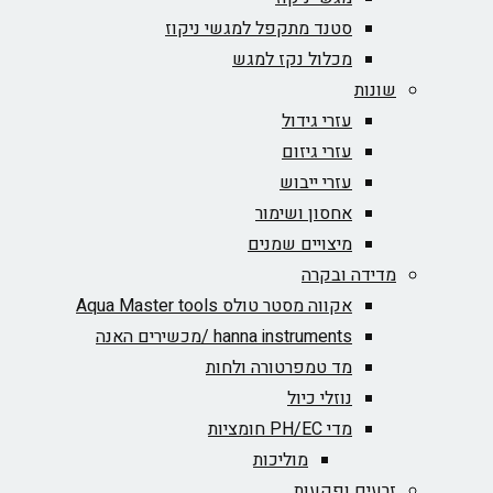
סטנד מתקפל למגשי ניקוז
מכלול נקז למגש
שונות
עזרי גידול
עזרי גיזום
עזרי ייבוש
אחסון ושימור
מיצויים שמנים
מדידה ובקרה
אקווה מסטר טולס Aqua Master tools
hanna instruments /מכשירים האנה
מד טמפרטורה ולחות
נוזלי כיול
מדי PH/EC חומציות
מוליכות
זרעים ופקעות