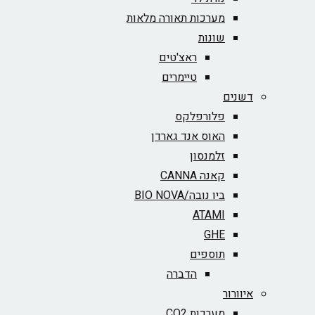
מערכות תאורה מלאות
שונות
ראצ'טים
טיימרים
דשנים
פלורפלקס
האוס אנד גארדן
זלמנסון
קאנה CANNA
ביו נובה/BIO NOVA‏
ATAMI
GHE
תוספים
הדברה
איוורור
מערכות CO2