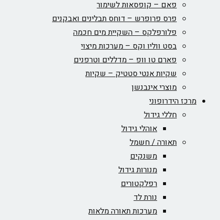
פאם – קופסאות לשימור
פרס פרופרש – דוחס תבלינים ואבקנים
פלורפלקס – השקיית מים חכמה
בסט ווליו וקס – מערכות מיצוי
פארם טו וופ – מדללים וטרפנים
שקיות אנטי סטטיק – שקיות
מוצרי אינבנשן
מרכז הידרופוני
חללי גידול
אוהלי גידול
תאורה / חשמל
משנקים
מנורות גידול
רפלקטורים
נורת לד
מערכות תאורה מלאות