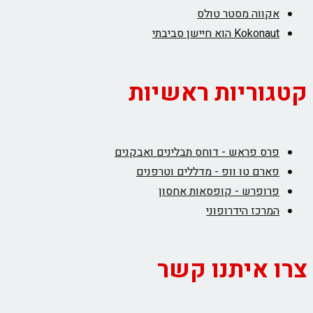
אקווה מסטר טולס
Kokonaut הוא חיישן סביבתי
קטגוריות ראשיות
פרס פראש - דוחס תבלינים ואבקנים
פארם טו וופ - מדללים וטרפנים
פרופרש - קופסאות אחסון
המרכז הידרופוני
צרו איתנו קשר