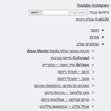
Youtube
Instagram
חיפוש עבור:
חיפוש
0.00
₪
0
עגלת קניות
ראשי
אודות
המותגים שלנו
אקווה מסטר טולס Aqua Master tools
KoKonaut חיישן סביבתי
AirVape אייר וואפ – וופורייזר
זרום – ניטרול ריחות
אונה – ניטרול ריחות
וואקום פרופרש- קופסאות ואקום
סאן פלאואר – מכונות גיזום
טרים סטיישן – שולחנות גיזום
אוויל סליק – קופסאות סיליקון