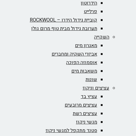
הידרוטון
פרלייט
קוביית גידול הידרו – ROCKWOOL‏
תערובת גידול מבית טוף מרום גולן
השקייה
מאגרון מים
אביזרי השקיה ומחברים
אוסמוזה הפוכה
משאבות מים
שונות
עציצים וניקוז
עציץ בד
עציצים מרובעים
עציצים רשת
מגשי ניקוז
סטנד מתקפל למגשי ניקוז