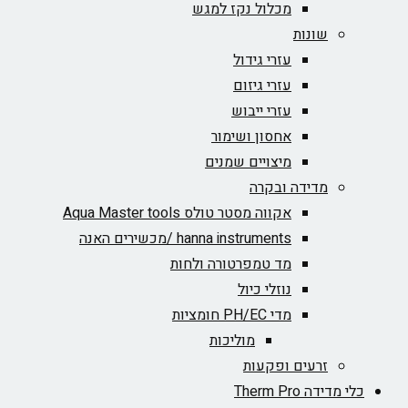
מכלול נקז למגש
שונות
עזרי גידול
עזרי גיזום
עזרי ייבוש
אחסון ושימור
מיצויים שמנים
מדידה ובקרה
אקווה מסטר טולס Aqua Master tools
hanna instruments /מכשירים האנה
מד טמפרטורה ולחות
נוזלי כיול
מדי PH/EC חומציות
מוליכות
זרעים ופקעות
כלי מדידה Therm Pro