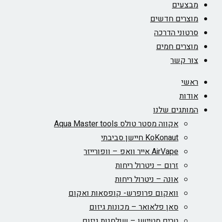
מבצעים
מוצרים חדשים
סרטוני הדרכה
מוצרים חמים
צור קשר
ראשי
אודות
המותגים שלנו
אקווה מסטר טולס Aqua Master tools
KoKonaut חיישן סביבתי
AirVape אייר וואפ – וופורייזר
זרום – ניטרול ריחות
אונה – ניטרול ריחות
וואקום פרופרש- קופסאות ואקום
סאן פלאואר – מכונות גיזום
טרים סטיישן – שולחנות גיזום