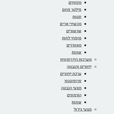
מפוחים
פילטר פחם
ונטות
מכשירי אדים
שרשורים
סופחי לחות
מאווררים
שונות
מערכות הידרופונית
ייחורים והנבטה
ערכת ייחורים
פרופוגטור
מצעי הנבטה
הורמונים
שונות
מצעי גידול