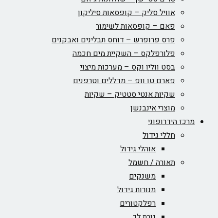
אוויל סליק – קופסאות סיליקון
פאם – קופסאות לשימור
פרס פרופרש – דוחס תבלינים ואבקנים
פלורפלקס – השקיית מים חכמה
בסט ווליו וקס – מערכות מיצוי
פארם טו וופ – מדללים וטרפנים
שקיות אנטי סטטיק – שקיות
מוצרי אינבנשן
מרכז הידרופוני
חללי גידול
אוהלי גידול
תאורה / חשמל
משנקים
מנורות גידול
רפלקטורים
נורת לד