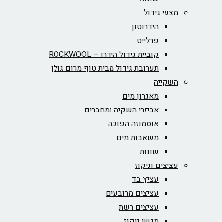
מצעי גידול
הידרוטון
פרלייט
קוביית גידול הידרו – ROCKWOOL‏
תערובת גידול מבית טוף מרום גולן
השקייה
מאגרון מים
אביזרי השקיה ומחברים
אוסמוזה הפוכה
משאבות מים
שונות
עציצים וניקוז
עציץ בד
עציצים מרובעים
עציצים רשת
מגשי ניקוז