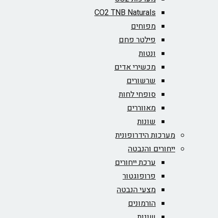
CO2 TNB Naturals
מפוחים
פילטר פחם
ונטות
מכשירי אדים
שרשורים
סופחי לחות
מאווררים
שונות
מערכות הידרופונית
ייחורים והנבטה
ערכת ייחורים
פרופוגטור
מצעי הנבטה
הורמונים
שונות