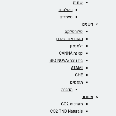
שונות
ראצ'טים
טיימרים
דשנים
פלורפלקס
האוס אנד גארדן
זלמנסון
קאנה CANNA
ביו נובה/BIO NOVA‏
ATAMI
GHE
תוספים
הדברה
איוורור
מערכות CO2
CO2 TNB Naturals