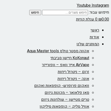
Youtube
Instagram
חיפוש עבור:
חיפוש
0.00
₪
0
עגלת קניות
ראשי
אודות
המותגים שלנו
אקווה מסטר טולס Aqua Master tools
KoKonaut חיישן סביבתי
AirVape אייר וואפ – וופורייזר
זרום – ניטרול ריחות
אונה – ניטרול ריחות
וואקום פרופרש- קופסאות ואקום
סאן פלאואר – מכונות גיזום
טרים סטיישן – שולחנות גיזום
אוויל סליק – קופסאות סיליקון