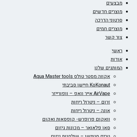
מבצעים
מוצרים חדשים
סרטוני הדרכה
מוצרים חמים
צור קשר
ראשי
אודות
המותגים שלנו
אקווה מסטר טולס Aqua Master tools
KoKonaut חיישן סביבתי
AirVape אייר וואפ – וופורייזר
זרום – ניטרול ריחות
אונה – ניטרול ריחות
וואקום פרופרש- קופסאות ואקום
סאן פלאואר – מכונות גיזום
טרים סטיישן – שולחנות גיזום