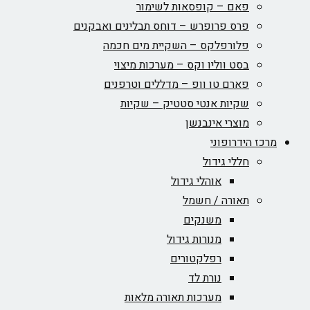
פאם – קופסאות לשימור
פרס פרופרש – דוחס תבלינים ואבקנים
פלורפלקס – השקיית מים חכמה
בסט ווליו וקס – מערכות מיצוי
פארם טו וופ – מדללים וטרפנים
שקיות אנטי סטטיק – שקיות
מוצרי אינבנשן
מרכז הידרופוני
חללי גידול
אוהלי גידול
תאורה / חשמל
משנקים
מנורות גידול
רפלקטורים
נורת לד
מערכות תאורה מלאות