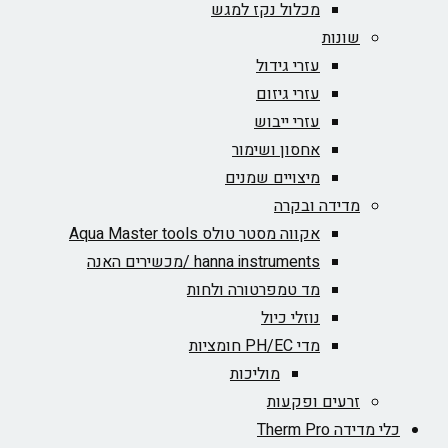
מכלול נקז למגש
שונות
עזרי גידול
עזרי גיזום
עזרי ייבוש
אחסון ושימור
מיצויים שמנים
מדידה ובקרה
אקווה מסטר טולס Aqua Master tools
hanna instruments /מכשירים האנה
מד טמפרטורה ולחות
נוזלי כיול
מדי PH/EC חומציות
מוליכות
זרעים ופקעות
כלי מדידה Therm Pro