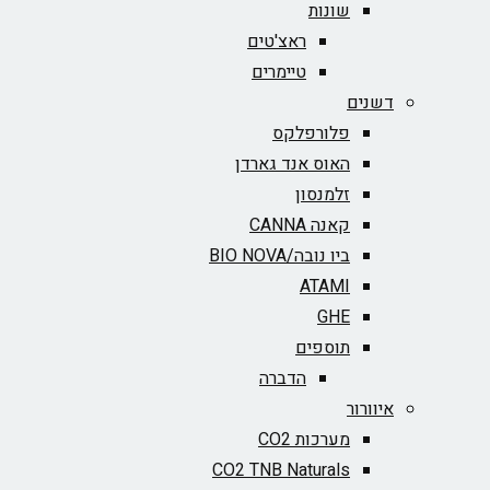
שונות
ראצ'טים
טיימרים
דשנים
פלורפלקס
האוס אנד גארדן
זלמנסון
קאנה CANNA
ביו נובה/BIO NOVA‏
ATAMI
GHE
תוספים
הדברה
איוורור
מערכות CO2
CO2 TNB Naturals