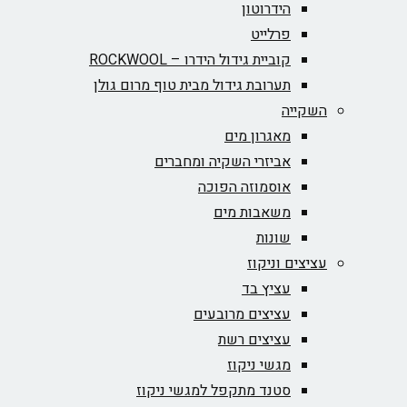
הידרוטון
פרלייט
קוביית גידול הידרו – ROCKWOOL‏
תערובת גידול מבית טוף מרום גולן
השקייה
מאגרון מים
אביזרי השקיה ומחברים
אוסמוזה הפוכה
משאבות מים
שונות
עציצים וניקוז
עציץ בד
עציצים מרובעים
עציצים רשת
מגשי ניקוז
סטנד מתקפל למגשי ניקוז