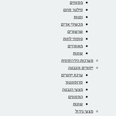
מפוחים
פילטר פחם
ונטות
מכשירי אדים
שרשורים
סופחי לחות
מאווררים
שונות
מערכות הידרופונית
ייחורים והנבטה
ערכת ייחורים
פרופוגטור
מצעי הנבטה
הורמונים
שונות
מצעי גידול