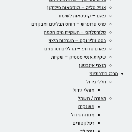
אוויל סליק – קופסאות סיליקון
פאם – קופסאות לשימור
פרס פרופרש – דוחס תבלינים ואבקנים
פלורפלקס – השקיית מים חכמה
בסט ווליו וקס – מערכות מיצוי
פארם טו וופ – מדללים וטרפנים
שקיות אנטי סטטיק – שקיות
מוצרי אינבנשן
מרכז הידרופוני
חללי גידול
אוהלי גידול
תאורה / חשמל
משנקים
מנורות גידול
רפלקטורים
נורת לד