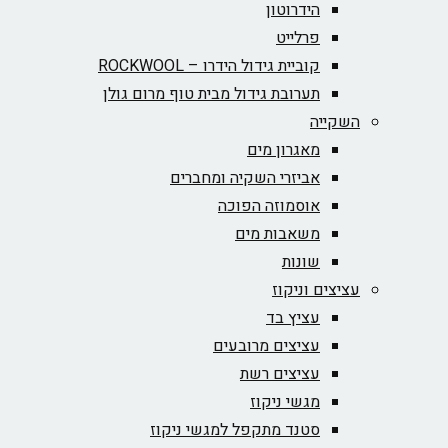
הידרוטון
פרלייט
קוביית גידול הידרו – ROCKWOOL‏
תערובת גידול מבית טוף מרום גולן
השקייה
מאגרון מים
אביזרי השקיה ומחברים
אוסמוזה הפוכה
משאבות מים
שונות
עציצים וניקוז
עציץ בד
עציצים מרובעים
עציצים רשת
מגשי ניקוז
סטנד מתקפל למגשי ניקוז