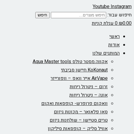
Youtube
Instagram
חיפוש עבור:
חיפוש
0.00
₪
0
עגלת קניות
ראשי
אודות
המותגים שלנו
אקווה מסטר טולס Aqua Master tools
KoKonaut חיישן סביבתי
AirVape אייר וואפ – וופורייזר
זרום – ניטרול ריחות
אונה – ניטרול ריחות
וואקום פרופרש- קופסאות ואקום
סאן פלאואר – מכונות גיזום
טרים סטיישן – שולחנות גיזום
אוויל סליק – קופסאות סיליקון