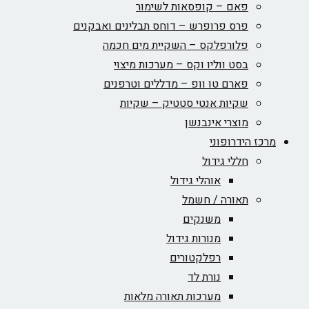
פאם – קופסאות לשימור
פרס פרופרש – דוחס תבלינים ואבקנים
פלורפלקס – השקיית מים חכמה
בסט ווליו וקס – מערכות מיצוי
פארם טו וופ – מדללים וטרפנים
שקיות אנטי סטטיק – שקיות
מוצרי אינבנשן
מרכז הידרופוני
חללי גידול
אוהלי גידול
תאורה / חשמל
משנקים
מנורות גידול
רפלקטורים
נורת לד
מערכות תאורה מלאות