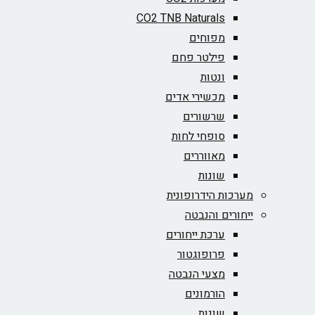
CO2 TNB Naturals
מפוחים
פילטר פחם
ונטות
מכשירי אדים
שרשורים
סופחי לחות
מאווררים
שונות
מערכות הידרופונית
ייחורים והנבטה
ערכת ייחורים
פרופוגטור
מצעי הנבטה
הורמונים
שונות