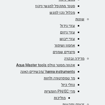
סטנד מתקפל למגשי ניקוז
מכלול נקז למגש
שונות
עזרי גידול
עזרי גיזום
עזרי ייבוש
אחסון ושימור
מיצויים שמנים
מדידה ובקרה
אקווה מסטר טולס Aqua Master tools
hanna instruments /מכשירים האנה
מד טמפרטורה ולחות
נוזלי כיול
מדי PH/EC חומציות
מוליכות
זרעים ופקעות