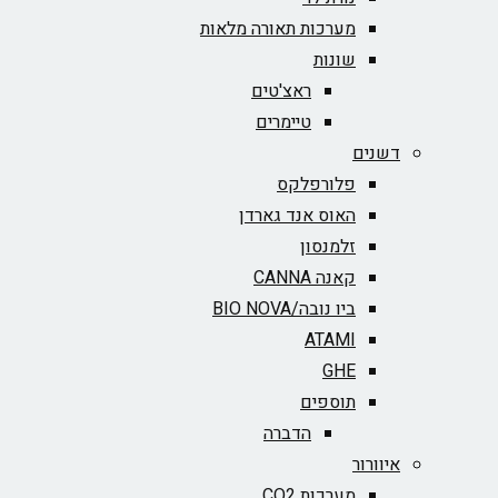
מערכות תאורה מלאות
שונות
ראצ'טים
טיימרים
דשנים
פלורפלקס
האוס אנד גארדן
זלמנסון
קאנה CANNA
ביו נובה/BIO NOVA‏
ATAMI
GHE
תוספים
הדברה
איוורור
מערכות CO2