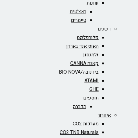
שונות
ראצ'טים
טיימרים
דשנים
פלורפלקס
האוס אנד גארדן
זלמנסון
קאנה CANNA
ביו נובה/BIO NOVA‏
ATAMI
GHE
תוספים
הדברה
איוורור
מערכות CO2
CO2 TNB Naturals