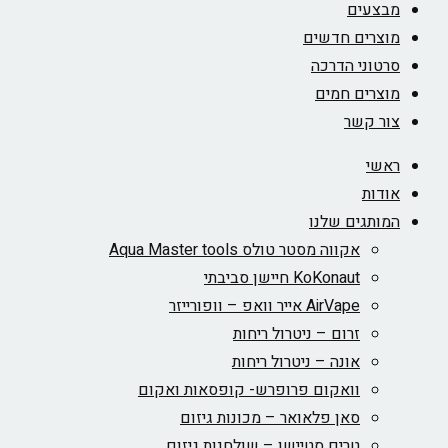
מבצעים
מוצרים חדשים
סרטוני הדרכה
מוצרים חמים
צור קשר
ראשי
אודות
המותגים שלנו
אקווה מסטר טולס Aqua Master tools
KoKonaut חיישן סביבתי
AirVape אייר וואפ – וופורייזר
זרום – ניטרול ריחות
אונה – ניטרול ריחות
וואקום פרופרש- קופסאות ואקום
סאן פלאואר – מכונות גיזום
טרים סטיישן – שולחנות גיזום