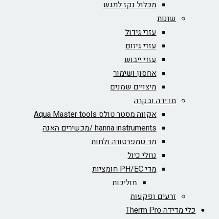
מכלול נקז למגש
שונות
עזרי גידול
עזרי גיזום
עזרי ייבוש
אחסון ושימור
מיצויים שמנים
מדידה ובקרה
אקווה מסטר טולס Aqua Master tools
hanna instruments /מכשירים האנה
מד טמפרטורה ולחות
נוזלי כיול
מדי PH/EC חומציות
מוליכות
זרעים ופקעות
כלי מדידה Therm Pro