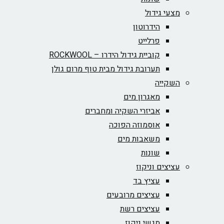
מצעי גידול
הידרוטון
פרלייט
קוביית גידול הידרו – ROCKWOOL‏
תערובת גידול מבית טוף מרום גולן
השקייה
מאגרון מים
אביזרי השקיה ומחברים
אוסמוזה הפוכה
משאבות מים
שונות
עציצים וניקוז
עציץ בד
עציצים מרובעים
עציצים רשת
מגשי ניקוז