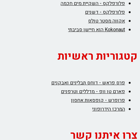
פלורפלקס - השקיית מים חכמה
פלורפלקס - דשנים
אקווה מסטר טולס
Kokonaut הוא חיישן סביבתי
קטגוריות ראשיות
פרס פראש - דוחס תבלינים ואבקנים
פארם טו וופ - מדללים וטרפנים
פרופרש - קופסאות אחסון
המרכז הידרופוני
צרו איתנו קשר