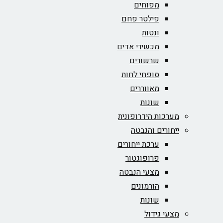
מפוחים
פילטר פחם
ונטות
מכשירי אדים
שרשורים
סופחי לחות
מאווררים
שונות
מערכות הידרופונית
ייחורים והנבטה
ערכת ייחורים
פרופוגטור
מצעי הנבטה
הורמונים
שונות
מצעי גידול