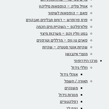
אוויל סליק – קופסאות סיליקון
פאם – קופסאות לשימור
פרס פרופרש – דוחס תבלינים ואבקנים
פלורפלקס – השקיית מים חכמה
בסט ווליו וקס – מערכות מיצוי
פארם טו וופ – מדללים וטרפנים
שקיות אנטי סטטיק – שקיות
מוצרי אינבנשן
מרכז הידרופוני
חללי גידול
אוהלי גידול
תאורה / חשמל
משנקים
מנורות גידול
רפלקטורים
נורת לד