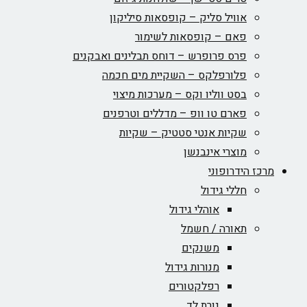
אוויל סליק – קופסאות סיליקון
פאם – קופסאות לשימור
פרס פרופרש – דוחס תבלינים ואבקנים
פלורפלקס – השקיית מים חכמה
בסט ווליו וקס – מערכות מיצוי
פארם טו וופ – מדללים וטרפנים
שקיות אנטי סטטיק – שקיות
מוצרי אינבנשן
מרכז הידרופוני
חללי גידול
אוהלי גידול
תאורה / חשמל
משנקים
מנורות גידול
רפלקטורים
נורת לד