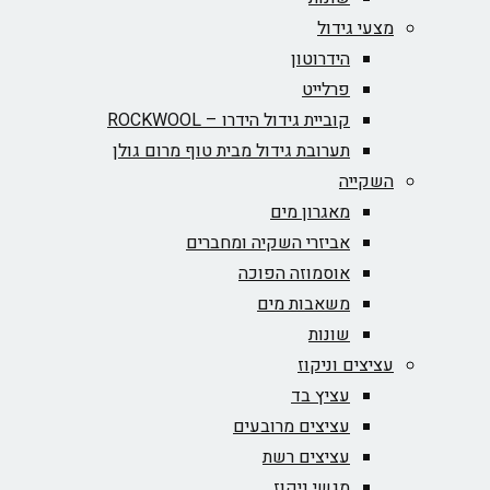
מצעי גידול
הידרוטון
פרלייט
קוביית גידול הידרו – ROCKWOOL‏
תערובת גידול מבית טוף מרום גולן
השקייה
מאגרון מים
אביזרי השקיה ומחברים
אוסמוזה הפוכה
משאבות מים
שונות
עציצים וניקוז
עציץ בד
עציצים מרובעים
עציצים רשת
מגשי ניקוז