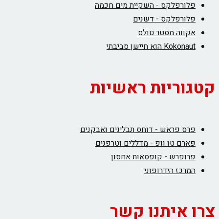
פלורפלקס - השקיית מים חכמה
פלורפלקס - דשנים
אקווה מסטר טולס
Kokonaut הוא חיישן סביבתי
קטגוריות ראשיות
פרס פראש - דוחס תבלינים ואבקנים
פארם טו וופ - מדללים וטרפנים
פרופרש - קופסאות אחסון
המרכז הידרופוני
צרו איתנו קשר