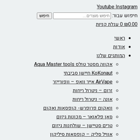
Youtube
Instagram
חיפוש עבור:
חיפוש
0.00
₪
0
עגלת קניות
ראשי
אודות
המותגים שלנו
אקווה מסטר טולס Aqua Master tools
KoKonaut חיישן סביבתי
AirVape אייר וואפ – וופורייזר
זרום – ניטרול ריחות
אונה – ניטרול ריחות
וואקום פרופרש- קופסאות ואקום
סאן פלאואר – מכונות גיזום
טרים סטיישן – שולחנות גיזום
אוויל סליק – קופסאות סיליקון