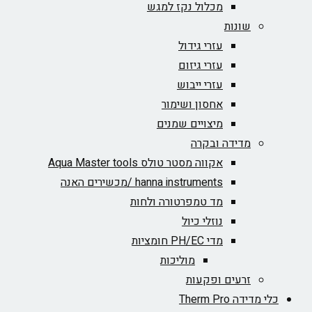
מכלול נקז למגש
שונות
עזרי גידול
עזרי גיזום
עזרי ייבוש
אחסון ושימור
מיצויים שמנים
מדידה ובקרה
אקווה מסטר טולס Aqua Master tools
hanna instruments /מכשירים האנה
מד טמפרטורה ולחות
נוזלי כיול
מדי PH/EC חומציות
מוליכות
זרעים ופקעות
כלי מדידה Therm Pro