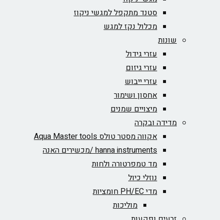
סטנד מתקפל למגשי ניקוז
מכלול נקז למגש
שונות
עזרי גידול
עזרי גיזום
עזרי ייבוש
אחסון ושימור
מיצויים שמנים
מדידה ובקרה
אקווה מסטר טולס Aqua Master tools
hanna instruments /מכשירים האנה
מד טמפרטורה ולחות
נוזלי כיול
מדי PH/EC חומציות
מוליכות
זרעים ופקעות