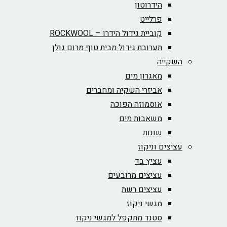
הידרוטון
פרלייט
קוביית גידול הידרו – ROCKWOOL‏
תערובת גידול מבית טוף מרום גולן
השקייה
מאגרון מים
אביזרי השקיה ומחברים
אוסמוזה הפוכה
משאבות מים
שונות
עציצים וניקוז
עציץ בד
עציצים מרובעים
עציצים רשת
מגשי ניקוז
סטנד מתקפל למגשי ניקוז