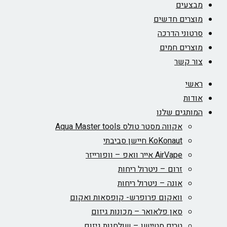
מבצעים
מוצרים חדשים
סרטוני הדרכה
מוצרים חמים
צור קשר
ראשי
אודות
המותגים שלנו
אקווה מסטר טולס Aqua Master tools
KoKonaut חיישן סביבתי
AirVape אייר וואפ – וופורייזר
זרום – ניטרול ריחות
אונה – ניטרול ריחות
וואקום פרופרש- קופסאות ואקום
סאן פלאואר – מכונות גיזום
טרים סטיישן – שולחנות גיזום