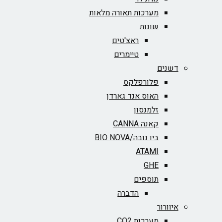
מערכות תאורה מלאות
שונות
ראצ'טים
טיימרים
דשנים
פלורפלקס
האוס אנד גארדן
זלמנסון
קאנה CANNA
ביו נובה/BIO NOVA‏
ATAMI
GHE
תוספים
הדברה
איוורור
מערכות CO2