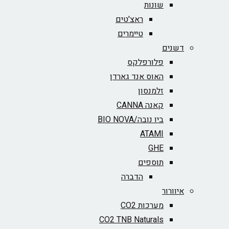
שונות
ראצ'טים
טיימרים
דשנים
פלורפלקס
האוס אנד גארדן
זלמנסון
קאנה CANNA
ביו נובה/BIO NOVA‏
ATAMI
GHE
תוספים
הדברה
איוורור
מערכות CO2
CO2 TNB Naturals