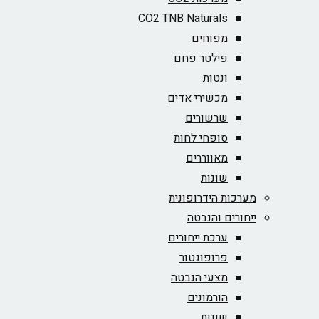
CO2 TNB Naturals
מפוחים
פילטר פחם
ונטות
מכשירי אדים
שרשורים
סופחי לחות
מאווררים
שונות
מערכות הידרופונית
ייחורים והנבטה
ערכת ייחורים
פרופוגטור
מצעי הנבטה
הורמונים
שונות