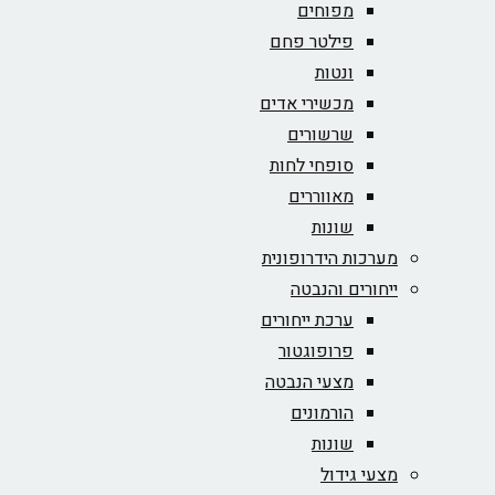
מפוחים
פילטר פחם
ונטות
מכשירי אדים
שרשורים
סופחי לחות
מאווררים
שונות
מערכות הידרופונית
ייחורים והנבטה
ערכת ייחורים
פרופוגטור
מצעי הנבטה
הורמונים
שונות
מצעי גידול