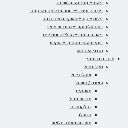
פאם – קופסאות לשימור
פרס פרופרש – דוחס תבלינים ואבקנים
פלורפלקס – השקיית מים חכמה
בסט ווליו וקס – מערכות מיצוי
פארם טו וופ – מדללים וטרפנים
שקיות אנטי סטטיק – שקיות
מוצרי אינבנשן
מרכז הידרופוני
חללי גידול
אוהלי גידול
תאורה / חשמל
משנקים
מנורות גידול
רפלקטורים
נורת לד
מערכות תאורה מלאות