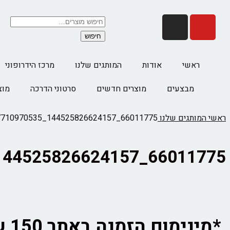
חיפוש
ראשי
אודות
המותגים שלנו
מרכז הידרופוני
מבצעים
מוצרים חדשים
סרטוני הדרכה
מוצ
ראשי
המותגים שלנו
66011775_144525826624157_3209598227710970535_n (2)
66011775_144525826624157_3209598227710970535_n (2)
*מינימום הזמנה באתר 150 ש"ח לא כולל משלוח