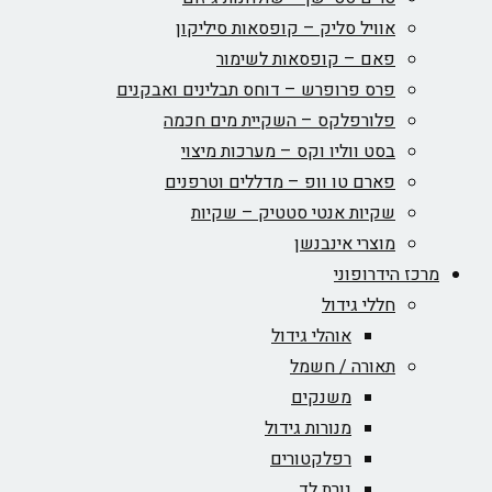
אוויל סליק – קופסאות סיליקון
פאם – קופסאות לשימור
פרס פרופרש – דוחס תבלינים ואבקנים
פלורפלקס – השקיית מים חכמה
בסט ווליו וקס – מערכות מיצוי
פארם טו וופ – מדללים וטרפנים
שקיות אנטי סטטיק – שקיות
מוצרי אינבנשן
מרכז הידרופוני
חללי גידול
אוהלי גידול
תאורה / חשמל
משנקים
מנורות גידול
רפלקטורים
נורת לד