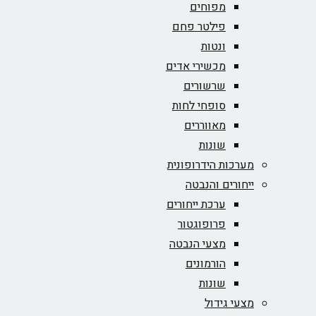
מפוחים
פילטר פחם
ונטות
מכשירי אדים
שרשורים
סופחי לחות
מאווררים
שונות
מערכות הידרופונית
ייחורים והנבטה
ערכת ייחורים
פרופוגטור
מצעי הנבטה
הורמונים
שונות
מצעי גידול