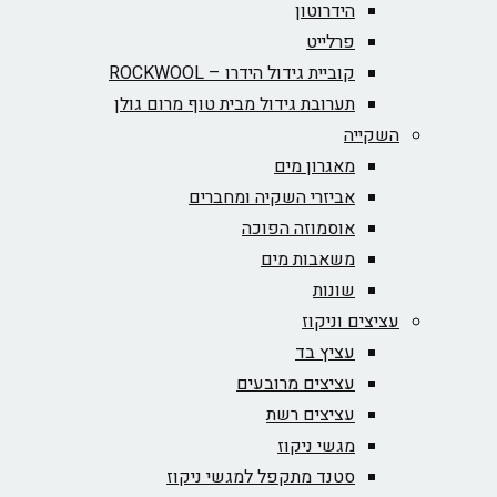
הידרוטון
פרלייט
קוביית גידול הידרו – ROCKWOOL‏
תערובת גידול מבית טוף מרום גולן
השקייה
מאגרון מים
אביזרי השקיה ומחברים
אוסמוזה הפוכה
משאבות מים
שונות
עציצים וניקוז
עציץ בד
עציצים מרובעים
עציצים רשת
מגשי ניקוז
סטנד מתקפל למגשי ניקוז