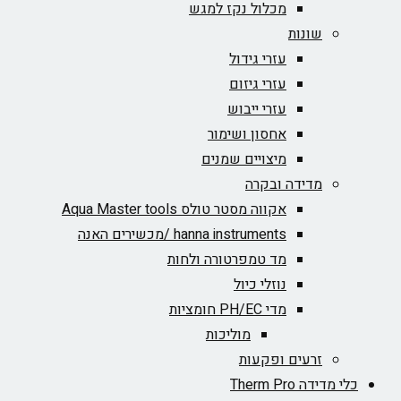
מכלול נקז למגש
שונות
עזרי גידול
עזרי גיזום
עזרי ייבוש
אחסון ושימור
מיצויים שמנים
מדידה ובקרה
אקווה מסטר טולס Aqua Master tools
hanna instruments /מכשירים האנה
מד טמפרטורה ולחות
נוזלי כיול
מדי PH/EC חומציות
מוליכות
זרעים ופקעות
כלי מדידה Therm Pro