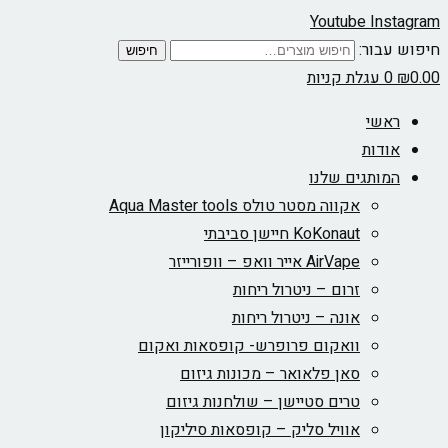
Youtube
Instagram
חיפוש עבור:
חיפוש
0.00
₪
0
עגלת קניות
ראשי
אודות
המותגים שלנו
אקווה מסטר טולס Aqua Master tools
KoKonaut חיישן סביבתי
AirVape אייר וואפ – וופורייזר
זרום – ניטרול ריחות
אונה – ניטרול ריחות
וואקום פרופרש- קופסאות ואקום
סאן פלאואר – מכונות גיזום
טרים סטיישן – שולחנות גיזום
אוויל סליק – קופסאות סיליקון