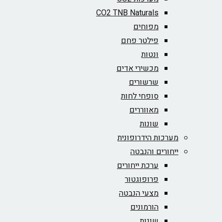
CO2 TNB Naturals
מפוחים
פילטר פחם
ונטות
מכשירי אדים
שרשורים
סופחי לחות
מאווררים
שונות
מערכות הידרופונית
ייחורים והנבטה
ערכת ייחורים
פרופוגטור
מצעי הנבטה
הורמונים
שונות