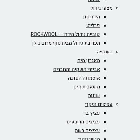
מצעי גידול
הידרוטון
פרלייט
קוביית גידול הידרו – ROCKWOOL‏
תערובת גידול מבית טוף מרום גולן
השקייה
מאגרון מים
אביזרי השקיה ומחברים
אוסמוזה הפוכה
משאבות מים
שונות
עציצים וניקוז
עציץ בד
עציצים מרובעים
עציצים רשת
מגשי ניקוז