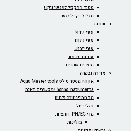
סטנד מתקפל למגשי ניקוז
מכלול נקז למגש
שונות
עזרי גידול
עזרי גיזום
עזרי ייבוש
אחסון ושימור
מיצויים שמנים
מדידה ובקרה
אקווה מסטר טולס Aqua Master tools
hanna instruments /מכשירים האנה
מד טמפרטורה ולחות
נוזלי כיול
מדי PH/EC חומציות
מוליכות
זרעים ופקעות