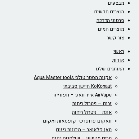
מבצעים
מוצרים חדשים
סרטוני הדרכה
מוצרים חמים
צור קשר
ראשי
אודות
המותגים שלנו
אקווה מסטר טולס Aqua Master tools
KoKonaut חיישן סביבתי
AirVape אייר וואפ – וופורייזר
זרום – ניטרול ריחות
אונה – ניטרול ריחות
וואקום פרופרש- קופסאות ואקום
סאן פלאואר – מכונות גיזום
טרים סטיישן – שולחנות גיזום