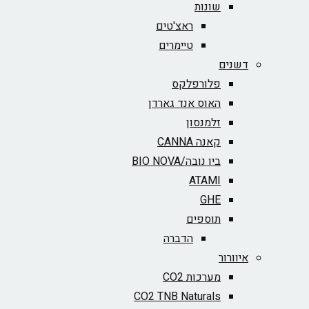
שונות
ראצ'טים
טיימרים
דשנים
פלורפלקס
האוס אנד גארדן
זלמנסון
קאנה CANNA
ביו נובה/BIO NOVA‏
ATAMI
GHE
תוספים
הדברה
איוורור
מערכות CO2
CO2 TNB Naturals