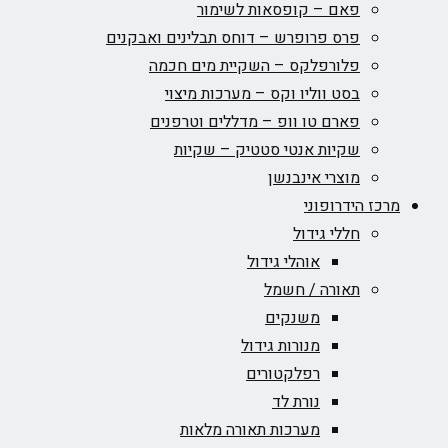
פאם – קופסאות לשימור
פרס פרופרש – דוחס תבלינים ואבקנים
פלורפלקס – השקיית מים חכמה
בסט ווליו וקס – מערכות מיצוי
פארם טו וופ – מדללים וטרפנים
שקיות אנטי סטטיק – שקיות
מוצרי אינבנשן
מרכז הידרופוני
חללי גידול
אוהלי גידול
תאורה / חשמל
משנקים
מנורות גידול
רפלקטורים
נורת לד
מערכות תאורה מלאות