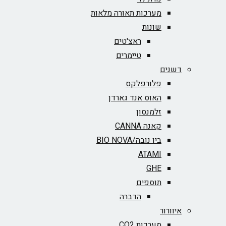
מערכות תאורה מלאות
שונות
ראצ'טים
טיימרים
דשנים
פלורפלקס
האוס אנד גארדן
זלמנסון
קאנה CANNA
ביו נובה/BIO NOVA‏
ATAMI
GHE
תוספים
הדברה
איוורור
מערכות CO2