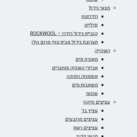
מצעי גידול
הידרוטון
פרלייט
קוביית גידול הידרו – ROCKWOOL‏
תערובת גידול מבית טוף מרום גולן
השקייה
מאגרון מים
אביזרי השקיה ומחברים
אוסמוזה הפוכה
משאבות מים
שונות
עציצים וניקוז
עציץ בד
עציצים מרובעים
עציצים רשת
מגשי ניקוז