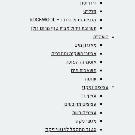
הידרוטון
פרלייט
קוביית גידול הידרו – ROCKWOOL‏
תערובת גידול מבית טוף מרום גולן
השקייה
מאגרון מים
אביזרי השקיה ומחברים
אוסמוזה הפוכה
משאבות מים
שונות
עציצים וניקוז
עציץ בד
עציצים מרובעים
עציצים רשת
מגשי ניקוז
סטנד מתקפל למגשי ניקוז