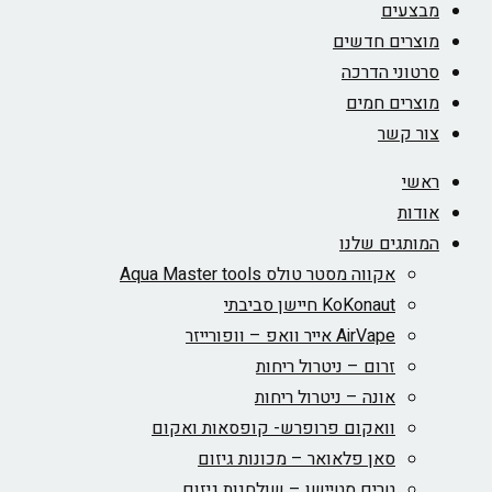
מבצעים
מוצרים חדשים
סרטוני הדרכה
מוצרים חמים
צור קשר
ראשי
אודות
המותגים שלנו
אקווה מסטר טולס Aqua Master tools
KoKonaut חיישן סביבתי
AirVape אייר וואפ – וופורייזר
זרום – ניטרול ריחות
אונה – ניטרול ריחות
וואקום פרופרש- קופסאות ואקום
סאן פלאואר – מכונות גיזום
טרים סטיישן – שולחנות גיזום