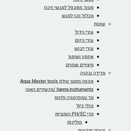
סטנד מתקפל למגשי ניקוז
מכלול נקז למגש
שונות
עזרי גידול
עזרי גיזום
עזרי ייבוש
אחסון ושימור
מיצויים שמנים
מדידה ובקרה
אקווה מסטר טולס Aqua Master tools
hanna instruments /מכשירים האנה
מד טמפרטורה ולחות
נוזלי כיול
מדי PH/EC חומציות
מוליכות
זרעים ופקעות