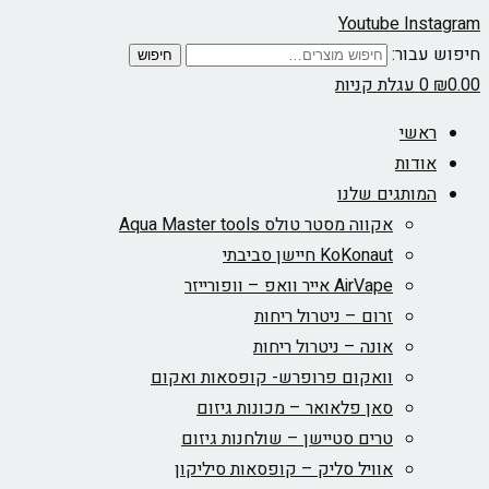
Youtube
Instagram
חיפוש עבור:
חיפוש
0.00
₪
0
עגלת קניות
ראשי
אודות
המותגים שלנו
אקווה מסטר טולס Aqua Master tools
KoKonaut חיישן סביבתי
AirVape אייר וואפ – וופורייזר
זרום – ניטרול ריחות
אונה – ניטרול ריחות
וואקום פרופרש- קופסאות ואקום
סאן פלאואר – מכונות גיזום
טרים סטיישן – שולחנות גיזום
אוויל סליק – קופסאות סיליקון