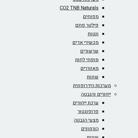
CO2 TNB Naturals
מפוחים
פילטר פחם
ונטות
מכשירי אדים
שרשורים
סופחי לחות
מאווררים
שונות
מערכות הידרופונית
ייחורים והנבטה
ערכת ייחורים
פרופוגטור
מצעי הנבטה
הורמונים
שונות