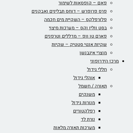
פאם – קופסאות לשימור
פרס פרופרש – דוחס תבלינים ואבקנים
פלורפלקס – השקיית מים חכמה
בסט ווליו וקס – מערכות מיצוי
פארם טו וופ – מדללים וטרפנים
שקיות אנטי סטטיק – שקיות
מוצרי אינבנשן
מרכז הידרופוני
חללי גידול
אוהלי גידול
תאורה / חשמל
משנקים
מנורות גידול
רפלקטורים
נורת לד
מערכות תאורה מלאות