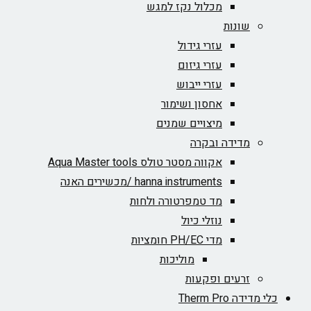
מכלול נקז למגש
שונות
עזרי גידול
עזרי גיזום
עזרי ייבוש
אחסון ושימור
מיצויים שמנים
מדידה ובקרה
אקווה מסטר טולס Aqua Master tools
hanna instruments /מכשירים האנה
מד טמפרטורה ולחות
נוזלי כיול
מדי PH/EC חומציות
מוליכות
זרעים ופקעות
כלי מדידה Therm Pro