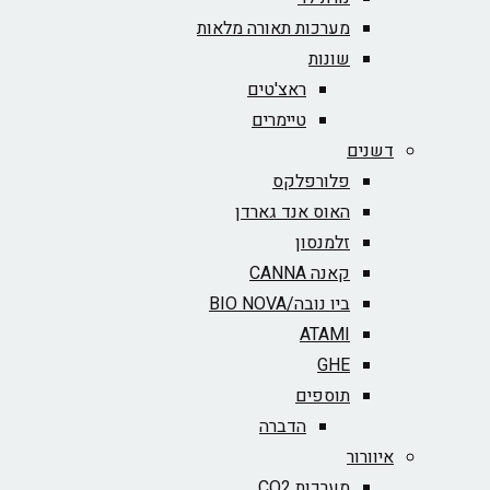
מערכות תאורה מלאות
שונות
ראצ'טים
טיימרים
דשנים
פלורפלקס
האוס אנד גארדן
זלמנסון
קאנה CANNA
ביו נובה/BIO NOVA‏
ATAMI
GHE
תוספים
הדברה
איוורור
מערכות CO2