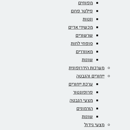
מפוחים
פילטר פחם
ונטות
מכשירי אדים
שרשורים
סופחי לחות
מאווררים
שונות
מערכות הידרופונית
ייחורים והנבטה
ערכת ייחורים
פרופוגטור
מצעי הנבטה
הורמונים
שונות
מצעי גידול