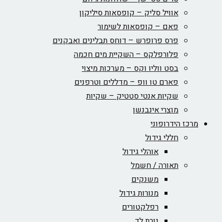
אוויל סליק – קופסאות סיליקון
פאם – קופסאות לשימור
פרס פרופרש – דוחס תבלינים ואבקנים
פלורפלקס – השקיית מים חכמה
בסט ווליו וקס – מערכות מיצוי
פארם טו וופ – מדללים וטרפנים
שקיות אנטי סטטיק – שקיות
מוצרי אינבנשן
מרכז הידרופוני
חללי גידול
אוהלי גידול
תאורה / חשמל
משנקים
מנורות גידול
רפלקטורים
נורת לד