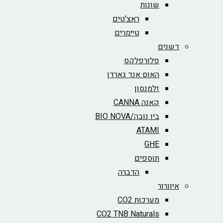
שונות
ראצ'טים
טיימרים
דשנים
פלורפלקס
האוס אנד גארדן
זלמנסון
קאנה CANNA
ביו נובה/BIO NOVA‏
ATAMI
GHE
תוספים
הדברה
איוורור
מערכות CO2
CO2 TNB Naturals