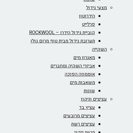
מצעי גידול
הידרוטון
פרלייט
קוביית גידול הידרו – ROCKWOOL‏
תערובת גידול מבית טוף מרום גולן
השקייה
מאגרון מים
אביזרי השקיה ומחברים
אוסמוזה הפוכה
משאבות מים
שונות
עציצים וניקוז
עציץ בד
עציצים מרובעים
עציצים רשת
מגשי ניקוז