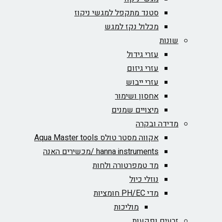
סטנד מתקפל למגשי ניקוז
מכלול נקז למגש
שונות
עזרי גידול
עזרי גיזום
עזרי ייבוש
אחסון ושימור
מיצויים שמנים
מדידה ובקרה
אקווה מסטר טולס Aqua Master tools
hanna instruments /מכשירים האנה
מד טמפרטורה ולחות
נוזלי כיול
מדי PH/EC חומציות
מוליכות
זרעים ופקעות