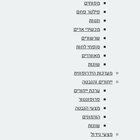
מפוחים
פילטר פחם
ונטות
מכשירי אדים
שרשורים
סופחי לחות
מאווררים
שונות
מערכות הידרופונית
ייחורים והנבטה
ערכת ייחורים
פרופוגטור
מצעי הנבטה
הורמונים
שונות
מצעי גידול