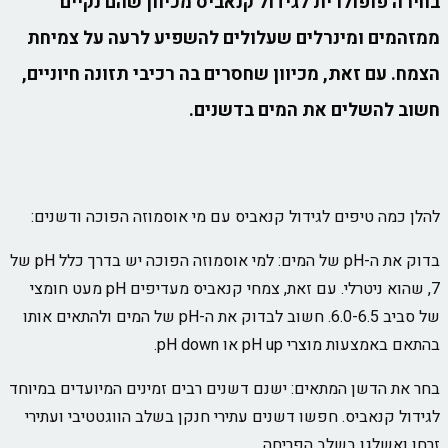
בחירה פופולרית לגידול קנאביס מכיוון שהם נקיים
ממזהמים ומינרלים שעלולים להשפיע לרעה על צמיחת
הצמח. עם זאת, מכיוון שחסרים בה רכיבי תזונה חיוניים,
חשוב להשלים את המים בדשנים.
להלן כמה טיפים לגידול קנאביס עם מי אוסמוזה הפוכה ודשנים:
בדוק את ה-pH של המים: למי אוסמוזה הפוכה יש בדרך כלל pH של
7, שהוא ניטרלי. עם זאת, צמחי קנאביס מעדיפים pH מעט חומצי
של סביב 6.0-6.5. חשוב לבדוק את ה-pH של המים ולהתאים אותו
בהתאם באמצעות מוצרי pH up או pH down.
בחר את הדשן המתאים: ישנם דשנים רבים זמינים המיועדים במיוחד
לגידול קנאביס. חפשו דשנים עתירי חנקן בשלב הווגטטיבי ועתירי
זרחן ואשלגן בשלב הפריחה.