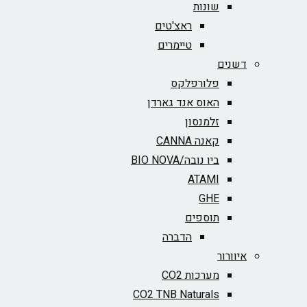
שונות
ראצ'טים
טיימרים
דשנים
פלורפלקס
האוס אנד גארדן
זלמנסון
קאנה CANNA
ביו נובה/BIO NOVA‏
ATAMI
GHE
תוספים
הדברה
איוורור
מערכות CO2
CO2 TNB Naturals