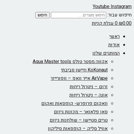
Youtube
Instagram
חיפוש עבור:
חיפוש
0.00
₪
0
עגלת קניות
ראשי
אודות
המותגים שלנו
אקווה מסטר טולס Aqua Master tools
KoKonaut חיישן סביבתי
AirVape אייר וואפ – וופורייזר
זרום – ניטרול ריחות
אונה – ניטרול ריחות
וואקום פרופרש- קופסאות ואקום
סאן פלאואר – מכונות גיזום
טרים סטיישן – שולחנות גיזום
אוויל סליק – קופסאות סיליקון