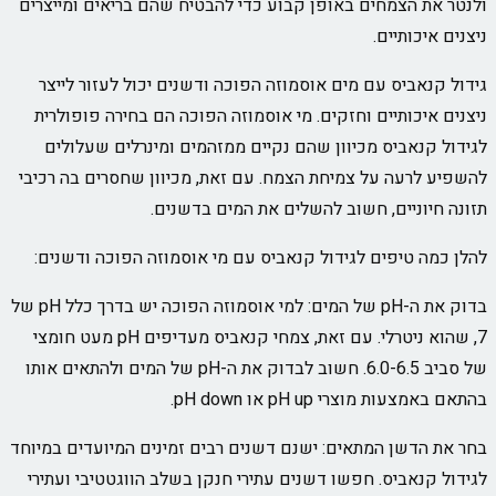
ולנטר את הצמחים באופן קבוע כדי להבטיח שהם בריאים ומייצרים
ניצנים איכותיים.
גידול קנאביס עם מים אוסמוזה הפוכה ודשנים יכול לעזור לייצר
ניצנים איכותיים וחזקים. מי אוסמוזה הפוכה הם בחירה פופולרית
לגידול קנאביס מכיוון שהם נקיים ממזהמים ומינרלים שעלולים
להשפיע לרעה על צמיחת הצמח. עם זאת, מכיוון שחסרים בה רכיבי
תזונה חיוניים, חשוב להשלים את המים בדשנים.
להלן כמה טיפים לגידול קנאביס עם מי אוסמוזה הפוכה ודשנים:
בדוק את ה-pH של המים: למי אוסמוזה הפוכה יש בדרך כלל pH של
7, שהוא ניטרלי. עם זאת, צמחי קנאביס מעדיפים pH מעט חומצי
של סביב 6.0-6.5. חשוב לבדוק את ה-pH של המים ולהתאים אותו
בהתאם באמצעות מוצרי pH up או pH down.
בחר את הדשן המתאים: ישנם דשנים רבים זמינים המיועדים במיוחד
לגידול קנאביס. חפשו דשנים עתירי חנקן בשלב הווגטטיבי ועתירי