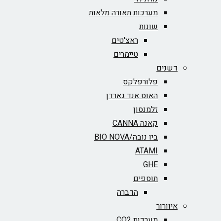
מערכות תאורה מלאות
שונות
ראצ'טים
טיימרים
דשנים
פלורפלקס
האוס אנד גארדן
זלמנסון
קאנה CANNA
ביו נובה/BIO NOVA‏
ATAMI
GHE
תוספים
הדברה
איוורור
מערכות CO2