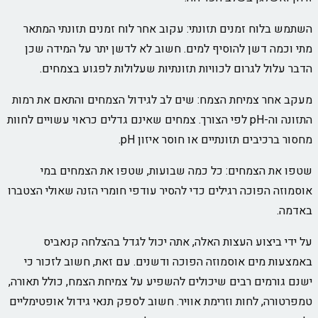
השתמש בלוח זמנים תזונתי: עקוב אחר לוח זמנים תזונתי המתאר
מתי וכמה דשן להוסיף למים. חשוב לא לדשן יתר על המידה שכן
הדבר עלול לגרום לכוויות תזונתיות שעלולות לפגוע בצמחים.
מעקב אחר צמיחת הצמח: שים לב לגידול הצמחים והתאם את רמות
התזונה וה-pH לפי הצורך. צמחים שאינם גדלים כראוי עשויים לחוות
מחסור ברכיבים תזונתיים או חוסר איזון pH.
שטפו את הצמחים: כל כמה שבועות, שטפו את הצמחים במי
אוסמוזה הפוכה רגילים כדי להסיר עודפי חומרי הזנה שאולי הצטברו
באדמה.
על ידי ביצוע העצות האלה, אתה יכול לגדל בהצלחה קנאביס
באמצעות מים אוסמוזה הפוכה ודשנים. עם זאת, חשוב לזכור כי
ישנם גורמים רבים שיכולים להשפיע על צמיחת הצמח, כולל תאורה,
טמפרטורה, לחות וזרימת אוויר. חשוב לספק תנאי גידול אופטימליים