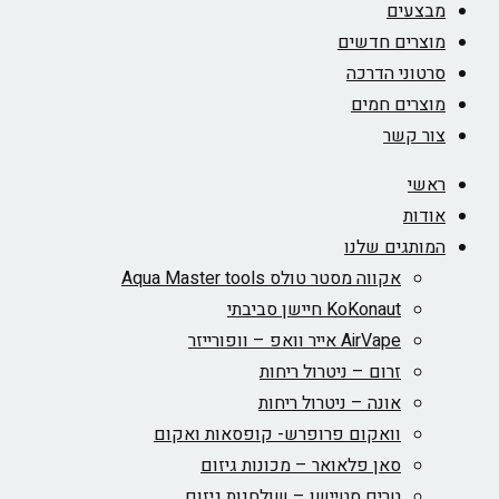
מבצעים
מוצרים חדשים
סרטוני הדרכה
מוצרים חמים
צור קשר
ראשי
אודות
המותגים שלנו
אקווה מסטר טולס Aqua Master tools
KoKonaut חיישן סביבתי
AirVape אייר וואפ – וופורייזר
זרום – ניטרול ריחות
אונה – ניטרול ריחות
וואקום פרופרש- קופסאות ואקום
סאן פלאואר – מכונות גיזום
טרים סטיישן – שולחנות גיזום