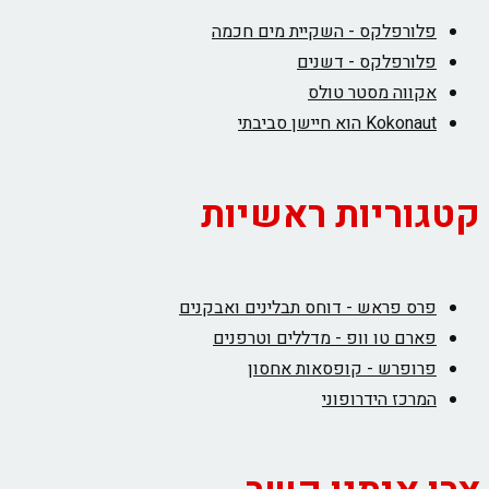
פלורפלקס - השקיית מים חכמה
פלורפלקס - דשנים
אקווה מסטר טולס
Kokonaut הוא חיישן סביבתי
קטגוריות ראשיות
פרס פראש - דוחס תבלינים ואבקנים
פארם טו וופ - מדללים וטרפנים
פרופרש - קופסאות אחסון
המרכז הידרופוני