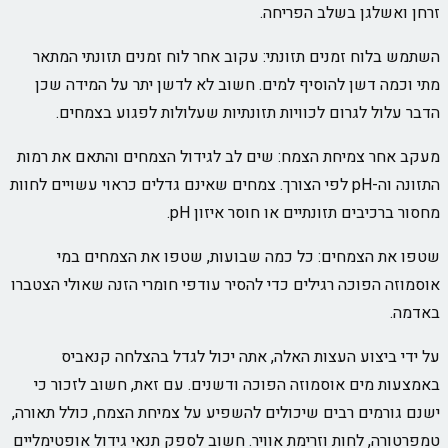
זרחן ואשלגן בשלב הפריחה.
השתמש בלוח זמנים תזונתי: עקוב אחר לוח זמנים תזונתי המתאר
מתי וכמה דשן להוסיף למים. חשוב לא לדשן יתר על המידה שכן
הדבר עלול לגרום לכוויות תזונתיות שעלולות לפגוע בצמחים.
מעקב אחר צמיחת הצמח: שים לב לגידול הצמחים והתאם את רמות
התזונה וה-pH לפי הצורך. צמחים שאינם גדלים כראוי עשויים לחוות
מחסור ברכיבים תזונתיים או חוסר איזון pH.
שטפו את הצמחים: כל כמה שבועות, שטפו את הצמחים במי
אוסמוזה הפוכה רגילים כדי להסיר עודפי חומרי הזנה שאולי הצטברו
באדמה.
על ידי ביצוע העצות האלה, אתה יכול לגדל בהצלחה קנאביס
באמצעות מים אוסמוזה הפוכה ודשנים. עם זאת, חשוב לזכור כי
ישנם גורמים רבים שיכולים להשפיע על צמיחת הצמח, כולל תאורה,
טמפרטורה, לחות וזרימת אוויר. חשוב לספק תנאי גידול אופטימליים