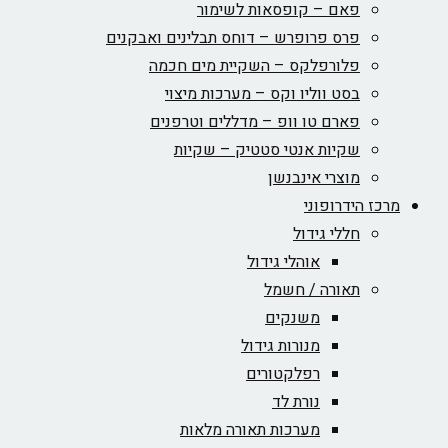
פאם – קופסאות לשימור
פרס פרופרש – דוחס תבלינים ואבקנים
פלורפלקס – השקיית מים חכמה
בסט ווליו וקס – מערכות מיצוי
פארם טו וופ – מדללים וטרפנים
שקיות אנטי סטטיק – שקיות
מוצרי אינבנשן
מרכז הידרופוני
חללי גידול
אוהלי גידול
תאורה / חשמל
משנקים
מנורות גידול
רפלקטורים
נורת לד
מערכות תאורה מלאות