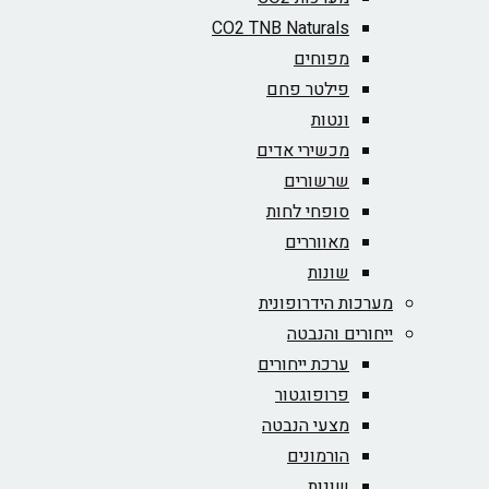
CO2 TNB Naturals
מפוחים
פילטר פחם
ונטות
מכשירי אדים
שרשורים
סופחי לחות
מאווררים
שונות
מערכות הידרופונית
ייחורים והנבטה
ערכת ייחורים
פרופוגטור
מצעי הנבטה
הורמונים
שונות