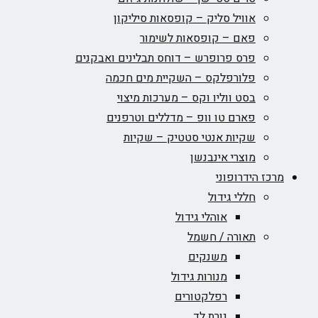
אוויל סליק – קופסאות סיליקון
פאם – קופסאות לשימור
פרס פרופרש – דוחס תבלינים ואבקנים
פלורפלקס – השקיית מים חכמה
בסט ווליו וקס – מערכות מיצוי
פארם טו וופ – מדללים וטרפנים
שקיות אנטי סטטיק – שקיות
מוצרי אינבנשן
מרכז הידרופוני
חללי גידול
אוהלי גידול
תאורה / חשמל
משנקים
מנורות גידול
רפלקטורים
נורת לד