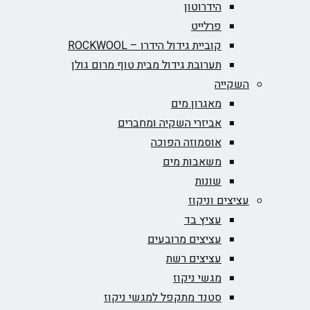
הידרוטון
פרלייט
קוביית גידול הידרו – ROCKWOOL‏
תערובת גידול מבית טוף מרום גולן
השקייה
מאגרון מים
אביזרי השקיה ומחברים
אוסמוזה הפוכה
משאבות מים
שונות
עציצים וניקוז
עציץ בד
עציצים מרובעים
עציצים רשת
מגשי ניקוז
סטנד מתקפל למגשי ניקוז