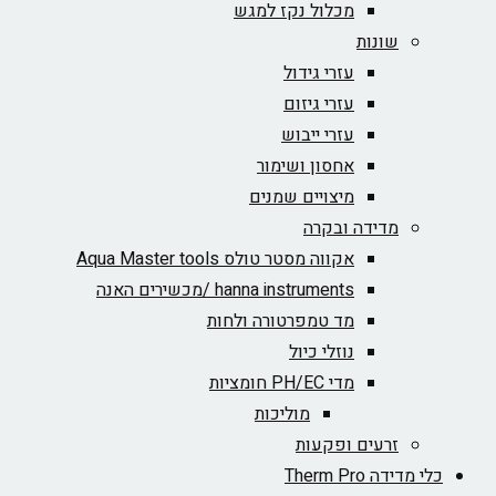
מכלול נקז למגש
שונות
עזרי גידול
עזרי גיזום
עזרי ייבוש
אחסון ושימור
מיצויים שמנים
מדידה ובקרה
אקווה מסטר טולס Aqua Master tools
hanna instruments /מכשירים האנה
מד טמפרטורה ולחות
נוזלי כיול
מדי PH/EC חומציות
מוליכות
זרעים ופקעות
כלי מדידה Therm Pro